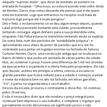
daquele "suposto doido", que disse de imediato ao porteiro na
entrada do hospital:- "Olha moço, eu estou trazendo este velho doido
de Montes Claros, mas estou deixando ele pensar que é ele quem
está me trazendo. Logo que entrarmos no Hospício você trata de
trancá-lo logo porque ele é muito perigoso".
Dito e feito, o esclarecimento só se deu algum tempo depois, quando
Lalaô já tinha passeado bastante pela cidade, provavelmente
tentando conseguir algum dinheiro para a sua pretendida volta,
enquanto Tião Peba estava no manicômio tentando ainda se explicar.
De outra feita, num dos períodos de "estabilidade psíquica", e
aproveitando seus dotes de pintor de paredes que era, ele foi
contratado para pintar um logotipo enorme na fachada do famoso
Curtume Montes Claros, uma construção antiga que se localizava no
Bairro do Melo e que podia ser avistada de várias partes da cidade.
Mas, ao combinar o preço, houve uma diferença de 5 mil reis (moeda
da época) entre o orçamento e a oferta feita pelo proprietário. Ele não
quis discutir, aceitou em princípio a oferta, colocou a escada no
grande paredão que ficava voltado para a cidade e começou a pintar
o nome da indústria bem no alto da fachada, em letras garrafais,
"CU", e parou na segunda letra o seu trabalho.
Desceu da escada, procurou o contratante e disse-lhe: -Só continuo
pelos 30 mil reis.
E não é necessário dizer que ele recebeu o preço integral para
continuar bem depressa o seu trabalho, e completar o logotipo que
parcialmente escrito denunciava um significado jocoso e não