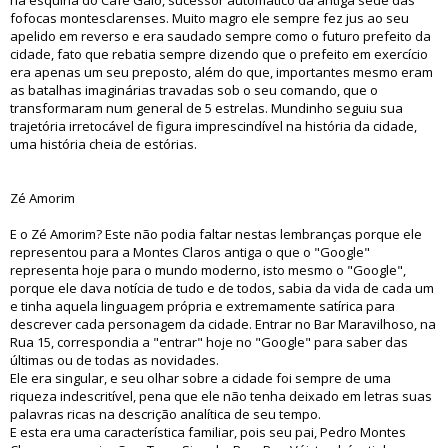
na esquina do Café Galo, sucessor automático da antiga sede das
fofocas montesclarenses. Muito magro ele sempre fez jus ao seu
apelido em reverso e era saudado sempre como o futuro prefeito da
cidade, fato que rebatia sempre dizendo que o prefeito em exercício
era apenas um seu preposto, além do que, importantes mesmo eram
as batalhas imaginárias travadas sob o seu comando, que o
transformaram num general de 5 estrelas. Mundinho seguiu sua
trajetória irretocável de figura imprescindível na história da cidade,
uma história cheia de estórias.
Zé Amorim
E o Zé Amorim? Este não podia faltar nestas lembranças porque ele
representou para a Montes Claros antiga o que o "Google"
representa hoje para o mundo moderno, isto mesmo o "Google",
porque ele dava notícia de tudo e de todos, sabia da vida de cada um
e tinha aquela linguagem própria e extremamente satírica para
descrever cada personagem da cidade. Entrar no Bar Maravilhoso, na
Rua 15, correspondia a "entrar" hoje no "Google" para saber das
últimas ou de todas as novidades.
Ele era singular, e seu olhar sobre a cidade foi sempre de uma
riqueza indescritível, pena que ele não tenha deixado em letras suas
palavras ricas na descrição analítica de seu tempo.
E esta era uma característica familiar, pois seu pai, Pedro Montes