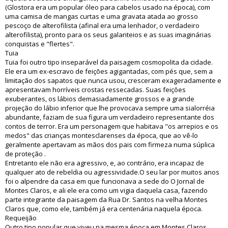
(Glostora era um popular óleo para cabelos usado na época), com
uma camisa de mangas curtas e uma gravata atada ao grosso
pescoço de alterofilista (afinal era uma lenhador, o verdadeiro
alterofilista), pronto para os seus galanteios e as suas imaginárias
conquistas e "flertes".
Tuia
Tuia foi outro tipo inseparável da paisagem cosmopolita da cidade.
Ele era um ex-escravo de feições agigantadas, com pés que, sem a
limitação dos sapatos que nunca usou, cresceram exageradamente e
apresentavam horríveis crostas ressecadas. Suas feições
exuberantes, os lábios demasiadamente grossos e a grande
projeção do lábio inferior que lhe provocava sempre uma sialorréia
abundante, faziam de sua figura um verdadeiro representante dos
contos de terror. Era um personagem que habitava "os arrepios e os
medos" das crianças montesclarenses da época, que ao vê-lo
geralmente apertavam as mãos dos pais com firmeza numa súplica
de proteção .
Entretanto ele não era agressivo, e, ao contrário, era incapaz de
qualquer ato de rebeldia ou agressividade.O seu lar por muitos anos
foi o alpendre da casa em que funcionava a sede do O Jornal de
Montes Claros, e ali ele era como um vigia daquela casa, fazendo
parte integrante da paisagem da Rua Dr. Santos na velha Montes
Claros que, como ele, também já era centenária naquela época.
Requeijão
Outro tipo popular que viveu na mesma época em Montes Claros