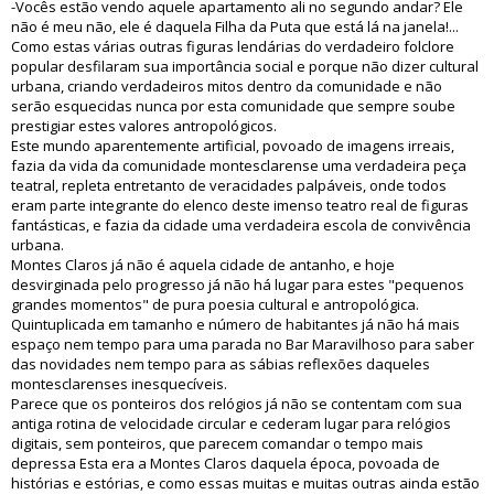
-Vocês estão vendo aquele apartamento ali no segundo andar? Ele
não é meu não, ele é daquela Filha da Puta que está lá na janela!...
Como estas várias outras figuras lendárias do verdadeiro folclore
popular desfilaram sua importância social e porque não dizer cultural
urbana, criando verdadeiros mitos dentro da comunidade e não
serão esquecidas nunca por esta comunidade que sempre soube
prestigiar estes valores antropológicos.
Este mundo aparentemente artificial, povoado de imagens irreais,
fazia da vida da comunidade montesclarense uma verdadeira peça
teatral, repleta entretanto de veracidades palpáveis, onde todos
eram parte integrante do elenco deste imenso teatro real de figuras
fantásticas, e fazia da cidade uma verdadeira escola de convivência
urbana.
Montes Claros já não é aquela cidade de antanho, e hoje
desvirginada pelo progresso já não há lugar para estes "pequenos
grandes momentos" de pura poesia cultural e antropológica.
Quintuplicada em tamanho e número de habitantes já não há mais
espaço nem tempo para uma parada no Bar Maravilhoso para saber
das novidades nem tempo para as sábias reflexões daqueles
montesclarenses inesquecíveis.
Parece que os ponteiros dos relógios já não se contentam com sua
antiga rotina de velocidade circular e cederam lugar para relógios
digitais, sem ponteiros, que parecem comandar o tempo mais
depressa Esta era a Montes Claros daquela época, povoada de
histórias e estórias, e como essas muitas e muitas outras ainda estão