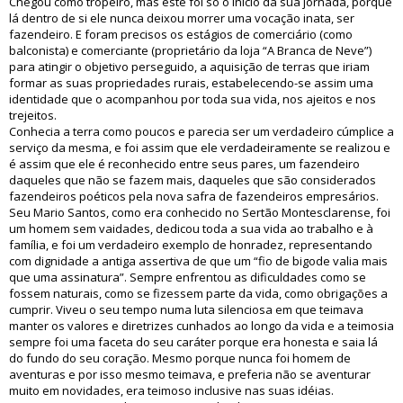
Chegou como tropeiro, mas este foi só o início da sua jornada, porque
lá dentro de si ele nunca deixou morrer uma vocação inata, ser
fazendeiro. E foram precisos os estágios de comerciário (como
balconista) e comerciante (proprietário da loja “A Branca de Neve”)
para atingir o objetivo perseguido, a aquisição de terras que iriam
formar as suas propriedades rurais, estabelecendo-se assim uma
identidade que o acompanhou por toda sua vida, nos ajeitos e nos
trejeitos.
Conhecia a terra como poucos e parecia ser um verdadeiro cúmplice a
serviço da mesma, e foi assim que ele verdadeiramente se realizou e
é assim que ele é reconhecido entre seus pares, um fazendeiro
daqueles que não se fazem mais, daqueles que são considerados
fazendeiros poéticos pela nova safra de fazendeiros empresários.
Seu Mario Santos, como era conhecido no Sertão Montesclarense, foi
um homem sem vaidades, dedicou toda a sua vida ao trabalho e à
família, e foi um verdadeiro exemplo de honradez, representando
com dignidade a antiga assertiva de que um “fio de bigode valia mais
que uma assinatura”. Sempre enfrentou as dificuldades como se
fossem naturais, como se fizessem parte da vida, como obrigações a
cumprir. Viveu o seu tempo numa luta silenciosa em que teimava
manter os valores e diretrizes cunhados ao longo da vida e a teimosia
sempre foi uma faceta do seu caráter porque era honesta e saia lá
do fundo do seu coração. Mesmo porque nunca foi homem de
aventuras e por isso mesmo teimava, e preferia não se aventurar
muito em novidades, era teimoso inclusive nas suas idéias.