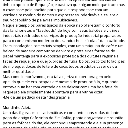
tinha o apelido de Requeijão, e bastava que algum moleque traquinas
o chamasse pelo apelido para que ele respondesse com um
verdadeiro rosário de nomes e expressões indeclináveis, tal era o
seu vocabulário de palavras impublicáveis.
Naquele tempo os bares típicos da época não ofereciam o conforto
das lanchonetes e "fastfoods" de hoje com seus balcões e vitrines
industriais resfriados e serviços de produção industrial preparados
para o consumismo moderno dos sanduiches e "colas" da atualidade.
Eram instalações comerciais simples, com uma máquina de café e um
balcão de madeira com vitrine de vidro e prateleiras forradas de
papel manteiga para a exposição protegida dos quitutes regionais:
fatias de requeijão e queijo, broas de fubá, bolos, biscoitos fofão, pés
de moleque, doces de leite e de coco, todos produtos caseiros da
melhor qualidade.
Mas como lembrávamos, era tal a ojeriza do personagem pelo
apelido que ele era incapaz até mesmo de pronunciá-lo, e quando
entrava num bar com vontade de se deliciar com uma boa fatia de
requeijão ele simplesmente apontava para a vitrine dizia:
-Me dá um pedaço desta "desgraça" aí.
Mundinho Atleta
Uma das figuras mais carismáticas e constantes nas rodas de bate-
papo do antigo Cafezinho do Zim Bolão, ponto obrigatório de reunião
para as fofocas do dia, ele continuou emprestando e a sua presença