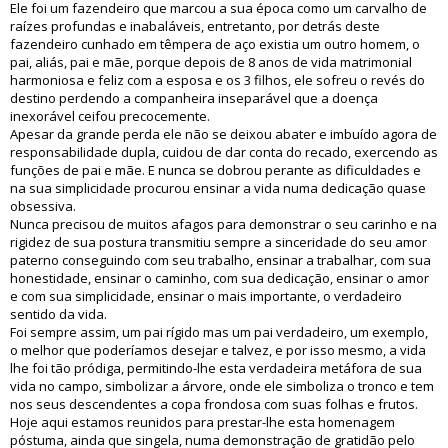
Ele foi um fazendeiro que marcou a sua época como um carvalho de
raízes profundas e inabaláveis, entretanto, por detrás deste
fazendeiro cunhado em têmpera de aço existia um outro homem, o
pai, aliás, pai e mãe, porque depois de 8 anos de vida matrimonial
harmoniosa e feliz com a esposa e os 3 filhos, ele sofreu o revés do
destino perdendo a companheira inseparável que a doença
inexorável ceifou precocemente.
Apesar da grande perda ele não se deixou abater e imbuído agora de
responsabilidade dupla, cuidou de dar conta do recado, exercendo as
funções de pai e mãe. E nunca se dobrou perante as dificuldades e
na sua simplicidade procurou ensinar a vida numa dedicação quase
obsessiva.
Nunca precisou de muitos afagos para demonstrar o seu carinho e na
rigidez de sua postura transmitiu sempre a sinceridade do seu amor
paterno conseguindo com seu trabalho, ensinar a trabalhar, com sua
honestidade, ensinar o caminho, com sua dedicação, ensinar o amor
e com sua simplicidade, ensinar o mais importante, o verdadeiro
sentido da vida.
Foi sempre assim, um pai rígido mas um pai verdadeiro, um exemplo,
o melhor que poderíamos desejar e talvez, e por isso mesmo, a vida
lhe foi tão pródiga, permitindo-lhe esta verdadeira metáfora de sua
vida no campo, simbolizar a árvore, onde ele simboliza o tronco e tem
nos seus descendentes a copa frondosa com suas folhas e frutos.
Hoje aqui estamos reunidos para prestar-lhe esta homenagem
póstuma, ainda que singela, numa demonstração de gratidão pelo