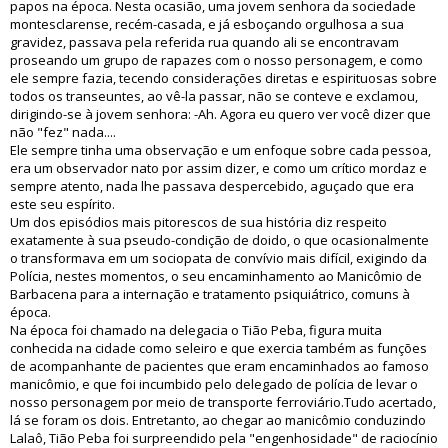
papos na época. Nesta ocasião, uma jovem senhora da sociedade
montesclarense, recém-casada, e já esboçando orgulhosa a sua
gravidez, passava pela referida rua quando ali se encontravam
proseando um grupo de rapazes com o nosso personagem, e como
ele sempre fazia, tecendo considerações diretas e espirituosas sobre
todos os transeuntes, ao vê-la passar, não se conteve e exclamou,
dirigindo-se à jovem senhora: -Ah. Agora eu quero ver você dizer que
não "fez" nada....
Ele sempre tinha uma observação e um enfoque sobre cada pessoa,
era um observador nato por assim dizer, e como um crítico mordaz e
sempre atento, nada lhe passava despercebido, aguçado que era
este seu espírito.
Um dos episódios mais pitorescos de sua história diz respeito
exatamente à sua pseudo-condição de doido, o que ocasionalmente
o transformava em um sociopata de convívio mais difícil, exigindo da
Polícia, nestes momentos, o seu encaminhamento ao Manicômio de
Barbacena para a internação e tratamento psiquiátrico, comuns à
época.
Na época foi chamado na delegacia o Tião Peba, figura muita
conhecida na cidade como seleiro e que exercia também as funções
de acompanhante de pacientes que eram encaminhados ao famoso
manicômio, e que foi incumbido pelo delegado de polícia de levar o
nosso personagem por meio de transporte ferroviário.Tudo acertado,
lá se foram os dois. Entretanto, ao chegar ao manicômio conduzindo
Lalaô, Tião Peba foi surpreendido pela "engenhosidade" de raciocínio