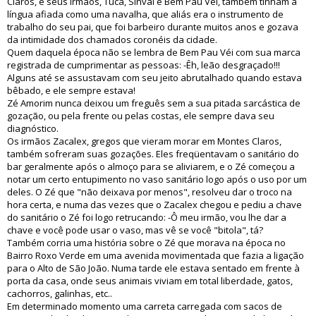
Claros, e seus irmãos, Tuca, Sinval e Bem Pau Véi, também tinham a
língua afiada como uma navalha, que aliás era o instrumento de
trabalho do seu pai, que foi barbeiro durante muitos anos e gozava
da intimidade dos chamados coronéis da cidade.
Quem daquela época não se lembra de Bem Pau Véi com sua marca
registrada de cumprimentar as pessoas: -Êh, leão desgraçado!!!
Alguns até se assustavam com seu jeito abrutalhado quando estava
bêbado, e ele sempre estava!
Zé Amorim nunca deixou um freguês sem a sua pitada sarcástica de
gozação, ou pela frente ou pelas costas, ele sempre dava seu
diagnóstico.
Os irmãos Zacalex, gregos que vieram morar em Montes Claros,
também sofreram suas gozações. Eles freqüentavam o sanitário do
bar geralmente após o almoço para se aliviarem, e o Zé começou a
notar um certo entupimento no vaso sanitário logo após o uso por um
deles. O Zé que "não deixava por menos", resolveu dar o troco na
hora certa, e numa das vezes que o Zacalex chegou e pediu a chave
do sanitário o Zé foi logo retrucando: -Ô meu irmão, vou lhe dar a
chave e você pode usar o vaso, mas vê se você "bitola", tá?
Também corria uma história sobre o Zé que morava na época no
Bairro Roxo Verde em uma avenida movimentada que fazia a ligação
para o Alto de São João. Numa tarde ele estava sentado em frente à
porta da casa, onde seus animais viviam em total liberdade, gatos,
cachorros, galinhas, etc..
Em determinado momento uma carreta carregada com sacos de