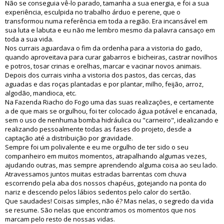
Não se conseguia vê-lo parado, tamanha a sua energia, e foi a sua
experiência, esculpida no trabalho árduo e perene, que o
transformou numa referência em toda a região. Era incansável em
sua luta e labuta e eu não me lembro mesmo da palavra cansaço em
toda a sua vida.
Nos currais aguardava o fim da ordenha para a vistoria do gado,
quando aproveitava para curar gabarros e bicheiras, castrar novilhos
e potros, tosar crinas e orelhas, marcar e vacinar novos animais.
Depois dos currais vinha a vistoria dos pastos, das cercas, das
aguadas e das roças plantadas e por plantar, milho, feijão, arroz,
algodão, mandioca, etc.
Na Fazenda Riacho do Fogo uma das suas realizações, e certamente
a de que mais se orgulhou, foi ter colocado água potável e encanada,
sem o uso de nenhuma bomba hidráulica ou "carneiro", idealizando e
realizando pessoalmente todas as fases do projeto, desde a
captação até a distribuição por gravidade.
Sempre foi um polivalente e eu me orgulho de ter sido o seu
companheiro em muitos momentos, atrapalhando algumas vezes,
ajudando outras, mas sempre aprendendo alguma coisa ao seu lado.
Atravessamos juntos muitas estradas barrentas com chuva
escorrendo pela aba dos nossos chapéus, gotejando na ponta do
nariz e descendo pelos lábios sedentos pelo calor do sertão.
Que saudades! Coisas simples, não é? Mas nelas, o segredo da vida
se resume. São nelas que encontramos os momentos que nos
marcam pelo resto de nossas vidas.