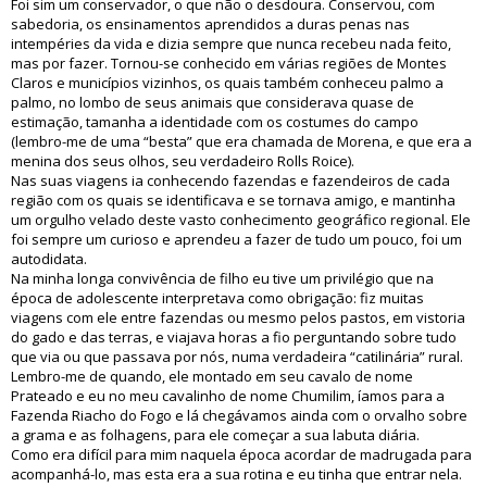
Foi sim um conservador, o que não o desdoura. Conservou, com
sabedoria, os ensinamentos aprendidos a duras penas nas
intempéries da vida e dizia sempre que nunca recebeu nada feito,
mas por fazer. Tornou-se conhecido em várias regiões de Montes
Claros e municípios vizinhos, os quais também conheceu palmo a
palmo, no lombo de seus animais que considerava quase de
estimação, tamanha a identidade com os costumes do campo
(lembro-me de uma “besta” que era chamada de Morena, e que era a
menina dos seus olhos, seu verdadeiro Rolls Roice).
Nas suas viagens ia conhecendo fazendas e fazendeiros de cada
região com os quais se identificava e se tornava amigo, e mantinha
um orgulho velado deste vasto conhecimento geográfico regional. Ele
foi sempre um curioso e aprendeu a fazer de tudo um pouco, foi um
autodidata.
Na minha longa convivência de filho eu tive um privilégio que na
época de adolescente interpretava como obrigação: fiz muitas
viagens com ele entre fazendas ou mesmo pelos pastos, em vistoria
do gado e das terras, e viajava horas a fio perguntando sobre tudo
que via ou que passava por nós, numa verdadeira “catilinária” rural.
Lembro-me de quando, ele montado em seu cavalo de nome
Prateado e eu no meu cavalinho de nome Chumilim, íamos para a
Fazenda Riacho do Fogo e lá chegávamos ainda com o orvalho sobre
a grama e as folhagens, para ele começar a sua labuta diária.
Como era difícil para mim naquela época acordar de madrugada para
acompanhá-lo, mas esta era a sua rotina e eu tinha que entrar nela.