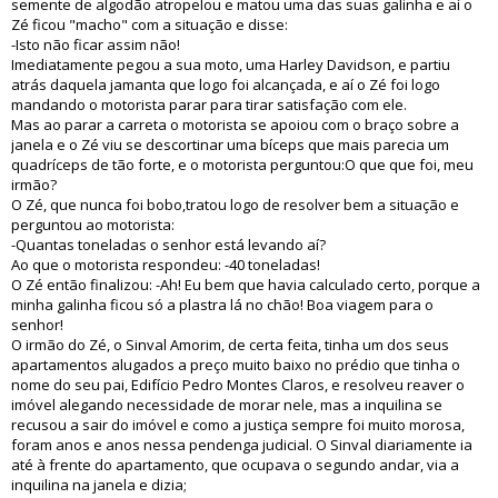
semente de algodão atropelou e matou uma das suas galinha e aí o
Zé ficou "macho" com a situação e disse:
-Isto não ficar assim não!
Imediatamente pegou a sua moto, uma Harley Davidson, e partiu
atrás daquela jamanta que logo foi alcançada, e aí o Zé foi logo
mandando o motorista parar para tirar satisfação com ele.
Mas ao parar a carreta o motorista se apoiou com o braço sobre a
janela e o Zé viu se descortinar uma bíceps que mais parecia um
quadríceps de tão forte, e o motorista perguntou:O que que foi, meu
irmão?
O Zé, que nunca foi bobo,tratou logo de resolver bem a situação e
perguntou ao motorista:
-Quantas toneladas o senhor está levando aí?
Ao que o motorista respondeu: -40 toneladas!
O Zé então finalizou: -Ah! Eu bem que havia calculado certo, porque a
minha galinha ficou só a plastra lá no chão! Boa viagem para o
senhor!
O irmão do Zé, o Sinval Amorim, de certa feita, tinha um dos seus
apartamentos alugados a preço muito baixo no prédio que tinha o
nome do seu pai, Edifício Pedro Montes Claros, e resolveu reaver o
imóvel alegando necessidade de morar nele, mas a inquilina se
recusou a sair do imóvel e como a justiça sempre foi muito morosa,
foram anos e anos nessa pendenga judicial. O Sinval diariamente ia
até à frente do apartamento, que ocupava o segundo andar, via a
inquilina na janela e dizia;