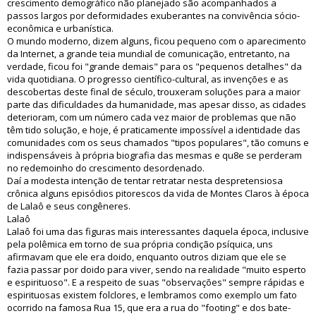
crescimento demográfico não planejado são acompanhados a
passos largos por deformidades exuberantes na convivência sócio-
econômica e urbanística.
O mundo moderno, dizem alguns, ficou pequeno com o aparecimento
da Internet, a grande teia mundial de comunicação, entretanto, na
verdade, ficou foi "grande demais" para os "pequenos detalhes" da
vida quotidiana. O progresso científico-cultural, as invenções e as
descobertas deste final de século, trouxeram soluções para a maior
parte das dificuldades da humanidade, mas apesar disso, as cidades
deterioram, com um número cada vez maior de problemas que não
têm tido solução, e hoje, é praticamente impossível a identidade das
comunidades com os seus chamados "tipos populares", tão comuns e
indispensáveis à própria biografia das mesmas e qu8e se perderam
no redemoinho do crescimento desordenado.
Daí a modesta intenção de tentar retratar nesta despretensiosa
crônica alguns episódios pitorescos da vida de Montes Claros à época
de Lalaô e seus congêneres.
Lalaô
Lalaô foi uma das figuras mais interessantes daquela época, inclusive
pela polêmica em torno de sua própria condição psíquica, uns
afirmavam que ele era doido, enquanto outros diziam que ele se
fazia passar por doido para viver, sendo na realidade "muito esperto
e espirituoso". E a respeito de suas "observações" sempre rápidas e
espirituosas existem folclores, e lembramos como exemplo um fato
ocorrido na famosa Rua 15, que era a rua do "footing" e dos bate-