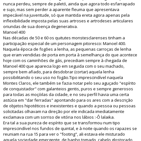
nunca perdeu, sempre de paletó, ainda que agora todo esfarrapado
e sujo, mas sem perder a aparente fleuma que apresentava
impecável na juventude, só que mantida ereta agora apenas pela
inflexibilidade imposta pelas suas artroses e artrodeses articulares
oriundas de sua doença degenerativa.
Manoel 400
Nas décadas de 50 e 60 os quitutes monstesclarenses tinham a
participação especial de um personagem pitoresco: Manoel 400.
Naquela época de fogões a lenha, as pequenas carroças de lenha
que eram vendidas de porta em porta à semelhança do que acontece
hoje com os caminhões de gás, precediam sempre à chegada de
Manoel 400 que aparecia logo em seguida com o seu machado,
sempre bem afiado, para desdobrar (cortar) aquela lenha
possibilitando o seu uso no fogão.Tipo imprescindível naquela
Montes Claros, ele também se fazia notar pelo seu aguçado "espírito
de conquistador" com galanteios gentis, puros e sempre generosos
para todas as moçóilas da cidade, e no seu perfil havia uma certa
astúcia em "dar ferradas" apontando para os ares com a descrição
de objetos hipotéticos e inexistentes e quando a pessoa ou pessoas
solicitadas olhavam na direção por ele indicada imediatamente
exclamava com um sorriso de vitória nos lábios :-Ô lalaika.
Era tal a sua pureza de espírito que se transformou num tipo
imprescindível nos fundos de quintal, e à noite quando os rapazes se
reuniam na rua 15 para ver o "footing", ali estava ele misturado
aquela sociedade emergente, de banho tomado, cabelo glostorado