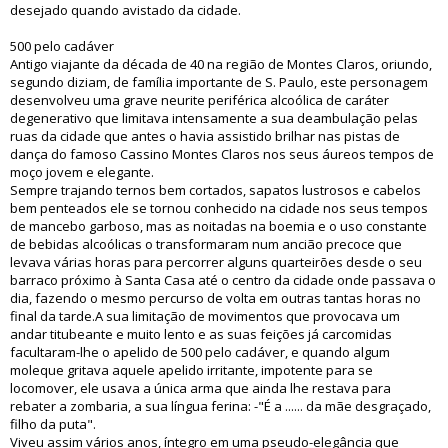
desejado quando avistado da cidade.
500 pelo cadáver
Antigo viajante da década de 40 na região de Montes Claros, oriundo,
segundo diziam, de família importante de S. Paulo, este personagem
desenvolveu uma grave neurite periférica alcoólica de caráter
degenerativo que limitava intensamente a sua deambulação pelas
ruas da cidade que antes o havia assistido brilhar nas pistas de
dança do famoso Cassino Montes Claros nos seus áureos tempos de
moço jovem e elegante.
Sempre trajando ternos bem cortados, sapatos lustrosos e cabelos
bem penteados ele se tornou conhecido na cidade nos seus tempos
de mancebo garboso, mas as noitadas na boemia e o uso constante
de bebidas alcoólicas o transformaram num ancião precoce que
levava várias horas para percorrer alguns quarteirões desde o seu
barraco próximo à Santa Casa até o centro da cidade onde passava o
dia, fazendo o mesmo percurso de volta em outras tantas horas no
final da tarde.A sua limitação de movimentos que provocava um
andar titubeante e muito lento e as suas feições já carcomidas
facultaram-lhe o apelido de 500 pelo cadáver, e quando algum
moleque gritava aquele apelido irritante, impotente para se
locomover, ele usava a única arma que ainda lhe restava para
rebater a zombaria, a sua língua ferina: -"É a ...... da mãe desgraçado,
filho da puta".
Viveu assim vários anos, íntegro em uma pseudo-elegância que