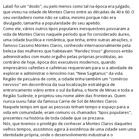
Lalaô foi um "doido", ou pelo menos como tal na época era julgado,
que viveu na cidade de Montes Claros entre as décadas de 40 e 60. O
seu verdadeiro nome não se sabia, mesmo porque não era
divulgado, tamanha a popularidade do seu apelido.
Como ele, vários outros tipos populares inesquecíveis povoaram a
vida de Montes Claros naquele período que foi considerado áureo,
uma cidade bucólica e romântica, que tinha, entre outras atrações, o
famoso Cassino Montes Claros, conhecido internacionalmente pela
beleza das mulheres que habitavam "Rendez Vous" gloriosos então
administrados com muito orgulho pelas próprias prostitutas, ao
contrário de hoje, época dos executivos modernos, quando
empresários cafetões e cafetinas requereram para si a atividade de
explorar e administrar o lenocínio nas "New Sagitarius" da vida.
Região de pecuária de corte, a cidade tinha também um "comércio
nervoso" em decorrência da sua localização estratégica de
entroncamento viário entre o sul da Bahia, o Norte de Minas e toda a
Região Sudeste, e projetou seu nome além das fronteiras. Quem
nunca ouviu falar da famosa Carne de Sol de Montes Claros
Naquele tempo em que as pessoas tinham tempo e espaço para a
vida em comunidade, eram comuns os chamados "tipos populares",
presentes na história de toda cidade que se prezava.
Nós, que tivemos o privilégio de conhecer a Montes Claros daqueles
velhos tempos, assistimos agora à existência de uma cidade sem uma
identidade própria, onde o desenvolvimento industrial e o