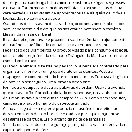
de programa, com longa ficha criminal e histórica exógeno. Agressiva
e ousada. Foram morar com duas velhotas solteironas, tias da sua
cara metade. Essas viviam de aposentadorias e aluguéis de imóveis
localizados no centro da cidade.
Quando os dois estavam de cara cheia, proclamavam em alto e bom
som, esperarem o dia em que as tias otárias batessem a caçoleta.
Eles ainda iam se dar bem!
Boca da noite, formava-se próximo a sua residência um ajuntamento
de usuários e neófitos da cannabis. Era a reunião da Santa
Federação dos Diambeiros. O produto visado para consumo especial,
um alcalóide originário do chamado Triângulo da Maldita e conhecido
como diamba roxa.
Quando ia pintar algum lote no pedaço, o Rubens era contratado para
organizar e monitorar um grupo de até vinte utentes. Vestia a
roupagem de comandante do barco da meia-noite. Traçava a logística
do roteiro a ser seguido. Uma jornada arrepiante.
Formada a equipe, ele dava as palavras de ordem. Usava a avenida
que beirava o Rio Parnaíba, do lado maranhense, na vizinha cidade
de Timon. Iniciava a rota quase sempre às 22 h. Como bom condutor,
campeava o gado humano do cabeçote trincado.
Como a droga dessa espécie produzia no usuário um efeito que
durava em torno de oito horas, ele cuidava para que ninguém se
desgarrasse da trupe. Era o arcano da noite de fantasias.
Seis da matina, todos com o guengo já arejado, faziam a reentrada na
capital pela ponte de ferro.