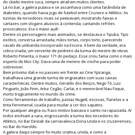
do citado mestre cuca, sempre atraíram muitos clientes.
Lá no bar, a galera pulava e se assanhava como uma farândola de
diabretes, quando havia jogo de futebol entre Cruzeiro e Atlético. As
turmas de torcedores rivais se peiteavam, mostrando faixas e
cartazes com slogans alusivos à contenda, cantando refrões
provocativos. Era o maior auê!
Dentre os personagens mais animados, se destacava o Tipuka. Tipo
exótico, conversa arrastada, mãos tortas, corpo torto, parecendo
cavalo de umbanda incorporado na Escora. A bem da verdade, era
cobra criada, um servente de pedreiro da turma do mestre de obras
Roberto Pimenta, o maior 171 do pedaço. Esse criou fama como o mais
esperto de Moc City. Dava uma de menino de creche para poder
sobreviver.
Bem próximo dali e no passeio em frente ao Cine Ypiranga,
trabalhava uma grande turma de engraxates com suas caixas
características. Dentre muitos, Geraldo dos Beiços, Nego Tó, Luiz
Pinguelo, João Finin, Artur Cegão, Carlai, e o memorável Nau Faquir,
morto tragicamente no mundo do crime.
Como ferramentas de trabalho, pastas Nugett, escovas, flanelas e a
tinta Fenomenal, usada para mudar a cor dos sapatos.
Por qualquer alegria ou fraco motivo baixava o santo na rapaziada. Aí
todos enchiam a cara, engrossando a turma dos torcedores do
Atlético, no Bar Destak da carnavalesca Dona Linda e os cruzeirenses,
no Bar do Haroldo.
A galera daqui sempre foi muito criativa, unida, e como a