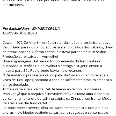
si só explica os efeitos do preconceito induzido à mente por vias
subliminares.
70249
Por Raphael Reys - 27/1/2012 09:19:11
ASSOVIANDO BOLERO
Cowan, 1979. Zé Amorim, então diretor da indústria cerâmica andava
de um lado para outro no pátio, arrancando os fios dos cabelos, cheio
de preocupações. O forno contínuo estava parado há quinze dias.
Produção zero, caixa em vermelho!
Uma engrenagem vital para o funcionamento do forno estava
quebrada. A Retifica União avaliou o estrago e sugeriu enviar a
mesma para São Paulo, onde havia mais recursos.
O Zé andando pra lá e pra cá, no pátio da Cowan, quando recebe a
visita de Tico Lopes, notando a cena de sofrimento procura ampara o
amigo desolado.
Toma a cena e fala: calma, Zé! Dê tempo ao tempo. Tudo vai se
resolver. Já que o prejuízo é inevitável relaxa e toma uma Viriatinha
vai comer uma farofa de galinha caipira na Zinha, aí em frente. Muda
de ares e vai dar tudo certo!
Zé, moralmente severo, olha acusatoriamente para o Tico, aquelas
alturas meio hippie, vestindo calças jeans rasgadas e sentencia ao