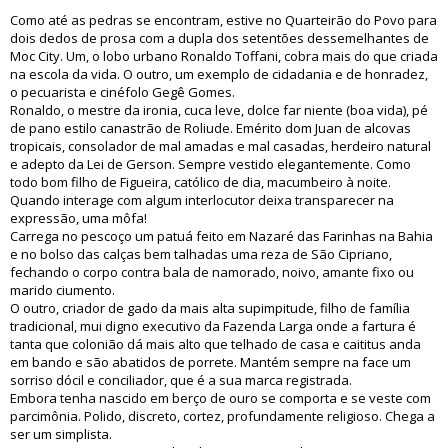
Como até as pedras se encontram, estive no Quarteirão do Povo para
dois dedos de prosa com a dupla dos setentões dessemelhantes de
Moc City. Um, o lobo urbano Ronaldo Toffani, cobra mais do que criada
na escola da vida. O outro, um exemplo de cidadania e de honradez,
o pecuarista e cinéfolo Gegê Gomes.
Ronaldo, o mestre da ironia, cuca leve, dolce far niente (boa vida), pé
de pano estilo canastrão de Roliude. Emérito dom Juan de alcovas
tropicais, consolador de mal amadas e mal casadas, herdeiro natural
e adepto da Lei de Gerson. Sempre vestido elegantemente. Como
todo bom filho de Figueira, católico de dia, macumbeiro à noite.
Quando interage com algum interlocutor deixa transparecer na
expressão, uma môfa!
Carrega no pescoço um patuá feito em Nazaré das Farinhas na Bahia
e no bolso das calças bem talhadas uma reza de São Cipriano,
fechando o corpo contra bala de namorado, noivo, amante fixo ou
marido ciumento.
O outro, criador de gado da mais alta supimpitude, filho de família
tradicional, mui digno executivo da Fazenda Larga onde a fartura é
tanta que colonião dá mais alto que telhado de casa e caititus anda
em bando e são abatidos de porrete. Mantém sempre na face um
sorriso dócil e conciliador, que é a sua marca registrada.
Embora tenha nascido em berço de ouro se comporta e se veste com
parcimônia. Polido, discreto, cortez, profundamente religioso. Chega a
ser um simplista.