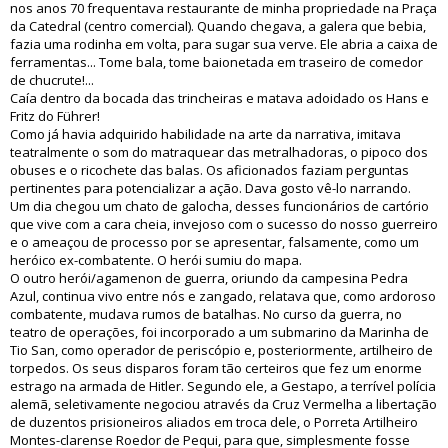
nos anos 70 frequentava restaurante de minha propriedade na Praça
da Catedral (centro comercial). Quando chegava, a galera que bebia,
fazia uma rodinha em volta, para sugar sua verve. Ele abria a caixa de
ferramentas... Tome bala, tome baionetada em traseiro de comedor
de chucrute!...
Caía dentro da bocada das trincheiras e matava adoidado os Hans e
Fritz do Führer!
Como já havia adquirido habilidade na arte da narrativa, imitava
teatralmente o som do matraquear das metralhadoras, o pipoco dos
obuses e o ricochete das balas. Os aficionados faziam perguntas
pertinentes para potencializar a ação. Dava gosto vê-lo narrando.
Um dia chegou um chato de galocha, desses funcionários de cartório
que vive com a cara cheia, invejoso com o sucesso do nosso guerreiro
e o ameaçou de processo por se apresentar, falsamente, como um
heróico ex-combatente. O herói sumiu do mapa.
O outro herói/agamenon de guerra, oriundo da campesina Pedra
Azul, continua vivo entre nós e zangado, relatava que, como ardoroso
combatente, mudava rumos de batalhas. No curso da guerra, no
teatro de operações, foi incorporado a um submarino da Marinha de
Tio San, como operador de periscópio e, posteriormente, artilheiro de
torpedos. Os seus disparos foram tão certeiros que fez um enorme
estrago na armada de Hitler. Segundo ele, a Gestapo, a terrível polícia
alemã, seletivamente negociou através da Cruz Vermelha a libertação
de duzentos prisioneiros aliados em troca dele, o Porreta Artilheiro
Montes-clarense Roedor de Pequi, para que, simplesmente fosse