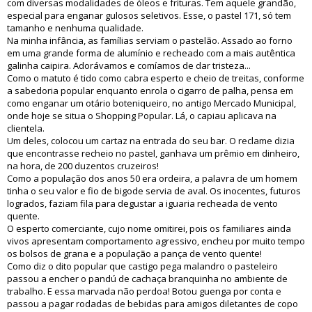
com diversas modalidades de óleos e frituras. Tem aquele grandão,
especial para enganar gulosos seletivos. Esse, o pastel 171, só tem
tamanho e nenhuma qualidade.
Na minha infância, as famílias serviam o pastelão. Assado ao forno
em uma grande forma de alumínio e recheado com a mais autêntica
galinha caipira. Adorávamos e comíamos de dar tristeza...
Como o matuto é tido como cabra esperto e cheio de treitas, conforme
a sabedoria popular enquanto enrola o cigarro de palha, pensa em
como enganar um otário boteniqueiro, no antigo Mercado Municipal,
onde hoje se situa o Shopping Popular. Lá, o capiau aplicava na
clientela.
Um deles, colocou um cartaz na entrada do seu bar. O reclame dizia
que encontrasse recheio no pastel, ganhava um prêmio em dinheiro,
na hora, de 200 duzentos cruzeiros!
Como a população dos anos 50 era ordeira, a palavra de um homem
tinha o seu valor e fio de bigode servia de aval. Os inocentes, futuros
logrados, faziam fila para degustar a iguaria recheada de vento
quente.
O esperto comerciante, cujo nome omitirei, pois os familiares ainda
vivos apresentam comportamento agressivo, encheu por muito tempo
os bolsos de grana e a população a pança de vento quente!
Como diz o dito popular que castigo pega malandro o pasteleiro
passou a encher o pandú de cachaça branquinha no ambiente de
trabalho. E essa marvada não perdoa! Botou guenga por conta e
passou a pagar rodadas de bebidas para amigos diletantes de copo