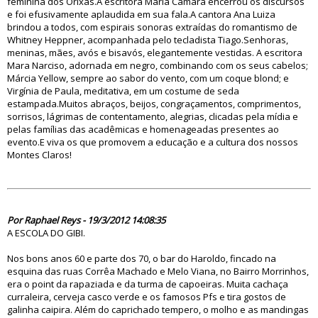
feminina dos Orixás.A escritora Maria Câmara encerrou os discursos
e foi efusivamente aplaudida em sua fala.A cantora Ana Luiza
brindou a todos, com espirais sonoras extraídas do romantismo de
Whitney Heppner, acompanhada pelo tecladista Tiago.Senhoras,
meninas, mães, avós e bisavós, elegantemente vestidas. A escritora
Mara Narciso, adornada em negro, combinando com os seus cabelos;
Márcia Yellow, sempre ao sabor do vento, com um coque blond; e
Virgínia de Paula, meditativa, em um costume de seda
estampada.Muitos abraços, beijos, congraçamentos, comprimentos,
sorrisos, lágrimas de contentamento, alegrias, clicadas pela mídia e
pelas famílias das acadêmicas e homenageadas presentes ao
evento.E viva os que promovem a educação e a cultura dos nossos
Montes Claros!
70697
Por Raphael Reys - 19/3/2012 14:08:35
A ESCOLA DO GIBI.
Nos bons anos 60 e parte dos 70, o bar do Haroldo, fincado na
esquina das ruas Corrêa Machado e Melo Viana, no Bairro Morrinhos,
era o point da rapaziada e da turma de capoeiras. Muita cachaça
curraleira, cerveja casco verde e os famosos Pfs e tira gostos de
galinha caipira. Além do caprichado tempero, o molho e as mandingas