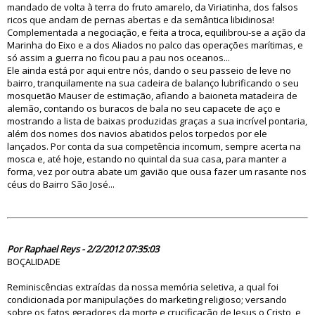
mandado de volta à terra do fruto amarelo, da Viriatinha, dos falsos
ricos que andam de pernas abertas e da semântica libidinosa!
Complementada a negociação, e feita a troca, equilibrou-se a ação da
Marinha do Eixo e a dos Aliados no palco das operações marítimas, e
só assim a guerra no ficou pau a pau nos oceanos...
Ele ainda está por aqui entre nós, dando o seu passeio de leve no
bairro, tranquilamente na sua cadeira de balanço lubrificando o seu
mosquetão Mauser de estimação, afiando a baioneta matadeira de
alemão, contando os buracos de bala no seu capacete de aço e
mostrando a lista de baixas produzidas graças a sua incrível pontaria,
além dos nomes dos navios abatidos pelos torpedos por ele
lançados. Por conta da sua competência incomum, sempre acerta na
mosca e, até hoje, estando no quintal da sua casa, para manter a
forma, vez por outra abate um gavião que ousa fazer um rasante nos
céus do Bairro São José...
70294
Por Raphael Reys - 2/2/2012 07:35:03
BOÇALIDADE
Reminiscências extraídas da nossa memória seletiva, a qual foi
condicionada por manipulações do marketing religioso; versando
sobre os fatos geradores da morte e crucificação de Jesus o Cristo, e