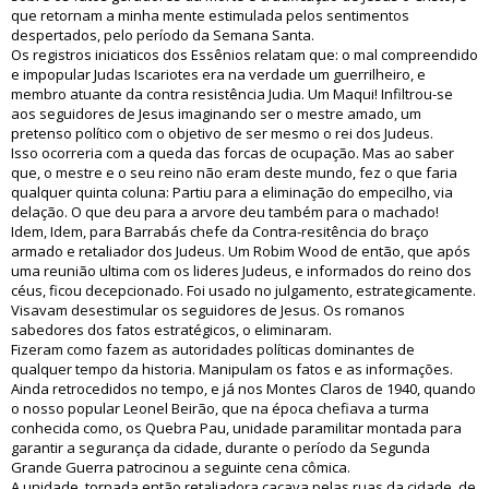
que retornam a minha mente estimulada pelos sentimentos
despertados, pelo período da Semana Santa.
Os registros iniciaticos dos Essênios relatam que: o mal compreendido
e impopular Judas Iscariotes era na verdade um guerrilheiro, e
membro atuante da contra resistência Judia. Um Maqui! Infiltrou-se
aos seguidores de Jesus imaginando ser o mestre amado, um
pretenso político com o objetivo de ser mesmo o rei dos Judeus.
Isso ocorreria com a queda das forcas de ocupação. Mas ao saber
que, o mestre e o seu reino não eram deste mundo, fez o que faria
qualquer quinta coluna: Partiu para a eliminação do empecilho, via
delação. O que deu para a arvore deu também para o machado!
Idem, Idem, para Barrabás chefe da Contra-resitência do braço
armado e retaliador dos Judeus. Um Robim Wood de então, que após
uma reunião ultima com os lideres Judeus, e informados do reino dos
céus, ficou decepcionado. Foi usado no julgamento, estrategicamente.
Visavam desestimular os seguidores de Jesus. Os romanos
sabedores dos fatos estratégicos, o eliminaram.
Fizeram como fazem as autoridades políticas dominantes de
qualquer tempo da historia. Manipulam os fatos e as informações.
Ainda retrocedidos no tempo, e já nos Montes Claros de 1940, quando
o nosso popular Leonel Beirão, que na época chefiava a turma
conhecida como, os Quebra Pau, unidade paramilitar montada para
garantir a segurança da cidade, durante o período da Segunda
Grande Guerra patrocinou a seguinte cena cômica.
A unidade, tornada então retaliadora caçava pelas ruas da cidade, de