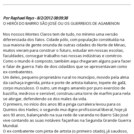
70355
Por Raphael Reys - 8/2/2012 08:09:38
O HERÓI DO BAIRRO SÃO JOSÉ OU OS GUERREIOS DE AGAMENON
Nos nossos Montes Claros tem de tudo, no mínimo uma versão
diferenciada dos fatos. Cidade pólo, com população constituída na
sua maioria de gente oriunda de outras cidades do Norte de Minas,
muitos vieram para construir o futuro, estudar em nossas escolas,
faculdades, conseguir trabalho nas nossas indústrias e comércio.
Como o mundo é composto, também aqui chegaram alguns para fazer
e falar de guerra. Falo de dois cidadãos que se apresentavam como
ex-combatentes.
Um deles, pequeno proprietário rural no município, movido pela alma
da cachaça ingerida, pinta e porte de artista italiano, topete de galã,
corpo musculoso. O outro, um magro amarelo por puro exercício de
bazófia, medroso e sensível, construiu uma torre de marfim para nela
se abrigar, defendendo-se dos males da vida.
O primeiro, no início dos anos 80 a pinga curraleira levou para os
Quintos dos Hades; o segundo mui digno profissional liberal, hoje já
aos 93 anos, balançando na sua rede de varanda no Bairro São José
vive contando as suas notáveis façanhas na Segunda Grande Guerra
Mundial.
O ex-combatente com pinta de artista (o primeiro citado), já saudoso,