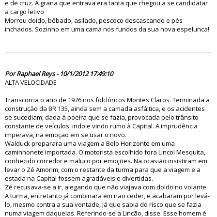
e de cruz. A grana que entrava era tanta que chegou a se candidatar
a cargo letivo
Morreu doido, bêbado, asilado, pescoço descascando e pés
inchados. Sozinho em uma cama nos fundos da sua nova espelunca!
70083
Por Raphael Reys - 10/1/2012 17:49:10
ALTA VELOCIDADE
Transcorria o ano de 1976 nos folclóricos Montes Claros. Terminada a
construção da BR 135, ainda sem a camada asfáltica, e os acidentes
se sucediam; dada à poeira que se fazia, provocada pelo trânsito
constante de veículos, indo e vindo rumo à Capital. A imprudência
imperava, na emoção em se usar o novo.
Walduck preparara uma viagem a Belo Horizonte em uma
caminhonete importada. O motorista escolhido fora Lincol Mesquita,
conhecido corredor e maluco por emoções. Na ocasião insistiram em
levar o Zé Amorim, com o restante da turma para que a viagem e a
estada na Capital fossem agradáveis e divertidas.
Zé recusava-se a ir, alegando que não viajava com doido no volante.
A turma, entretanto já combinara em não ceder, e acabaram por levá-
lo, mesmo contra a sua vontade, já que sabia do risco que se fazia
numa viagem daquelas. Referindo-se a Lincão, disse: Esse homem é