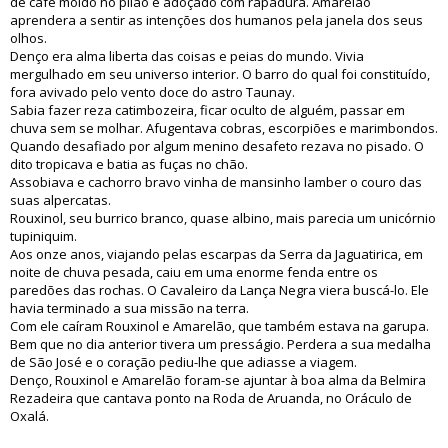
de café moído no pilão e adoçado com rapadura. Amarelão
aprendera a sentir as intenções dos humanos pela janela dos seus
olhos.
Denço era alma liberta das coisas e peias do mundo. Vivia
mergulhado em seu universo interior. O barro do qual foi constituído,
fora avivado pelo vento doce do astro Taunay.
Sabia fazer reza catimbozeira, ficar oculto de alguém, passar em
chuva sem se molhar. Afugentava cobras, escorpiões e marimbondos.
Quando desafiado por algum menino desafeto rezava no pisado. O
dito tropicava e batia as fuças no chão.
Assobiava e cachorro bravo vinha de mansinho lamber o couro das
suas alpercatas.
Rouxinol, seu burrico branco, quase albino, mais parecia um unicórnio
tupiniquim.
Aos onze anos, viajando pelas escarpas da Serra da Jaguatirica, em
noite de chuva pesada, caiu em uma enorme fenda entre os
paredões das rochas. O Cavaleiro da Lança Negra viera buscá-lo. Ele
havia terminado a sua missão na terra.
Com ele caíram Rouxinol e Amarelão, que também estava na garupa.
Bem que no dia anterior tivera um presságio. Perdera a sua medalha
de São José e o coração pediu-lhe que adiasse a viagem.
Denço, Rouxinol e Amarelão foram-se ajuntar à boa alma da Belmira
Rezadeira que cantava ponto na Roda de Aruanda, no Oráculo de
Oxalá.