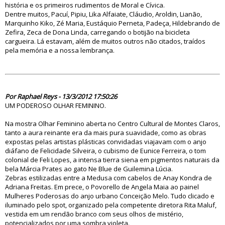
história e os primeiros rudimentos de Moral e Cívica.
Dentre muitos, Pacuí, Pipiu, Lika Alfaiate, Cláudio, Aroldin, Lianão,
Marquinho Kiko, Zé Maria, Eustáquio Perneta, Padeça, Hildebrando de
Zefira, Zeca de Dona Linda, carregando o botijão na bicicleta
cargueira. Lá estavam, além de muitos outros não citados, traídos
pela memória e a nossa lembrança.
70651
Por Raphael Reys - 13/3/2012 17:50:26
UM PODEROSO OLHAR FEMININO.
Na mostra Olhar Feminino aberta no Centro Cultural de Montes Claros,
tanto a aura reinante era da mais pura suavidade, como as obras
expostas pelas artistas plásticas convidadas viajavam com o anjo
diáfano de Felicidade Silveira, o cubismo de Eunice Ferreira, o tom
colonial de Feli Lopes, a intensa tierra siena em pigmentos naturais da
bela Márcia Prates ao gato Ne Blue de Guilemina Lúcia.
Zebras estilizadas entre a Medusa com cabelos de Anay Kondra de
Adriana Freitas. Em prece, o Povorello de Angela Maia ao painel
Mulheres Poderosas do anjo urbano Conceição Melo. Tudo clicado e
iluminado pelo spot, organizado pela competente diretora Rita Maluf,
vestida em um rendão branco com seus olhos de mistério,
potencializados por uma sombra violeta.