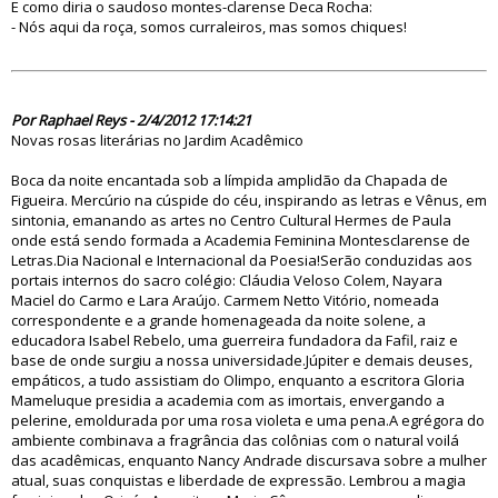
E como diria o saudoso montes-clarense Deca Rocha:
- Nós aqui da roça, somos curraleiros, mas somos chiques!
70928
Por Raphael Reys - 2/4/2012 17:14:21
Novas rosas literárias no Jardim Acadêmico
Boca da noite encantada sob a límpida amplidão da Chapada de
Figueira. Mercúrio na cúspide do céu, inspirando as letras e Vênus, em
sintonia, emanando as artes no Centro Cultural Hermes de Paula
onde está sendo formada a Academia Feminina Montesclarense de
Letras.Dia Nacional e Internacional da Poesia!Serão conduzidas aos
portais internos do sacro colégio: Cláudia Veloso Colem, Nayara
Maciel do Carmo e Lara Araújo. Carmem Netto Vitório, nomeada
correspondente e a grande homenageada da noite solene, a
educadora Isabel Rebelo, uma guerreira fundadora da Fafil, raiz e
base de onde surgiu a nossa universidade.Júpiter e demais deuses,
empáticos, a tudo assistiam do Olimpo, enquanto a escritora Gloria
Mameluque presidia a academia com as imortais, envergando a
pelerine, emoldurada por uma rosa violeta e uma pena.A egrégora do
ambiente combinava a fragrância das colônias com o natural voilá
das acadêmicas, enquanto Nancy Andrade discursava sobre a mulher
atual, suas conquistas e liberdade de expressão. Lembrou a magia