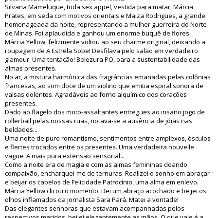
Silvana Mameluque, toda sex appel, vestida para matar; Márcia
Prates, em seda com motivos orientais e Maiza Rodrigues, a grande
homenageada da noite, representando a mulher guerreira do Norte
de Minas. Foi aplaudida e ganhou um enorme buquê de flores.
Márcia Yellow, felizmente voltou ao seu charme original, deixando a
roupagem de A Estrela Sobe! Desfilava pelo salão em verdadeiro
glamour. Uma tentação! Belezura PO, para a sustentabilidade das
almas presentes.
No ar, a mistura harmônica das fragrâncias emanadas pelas colônias
francesas, ao som doce de um violino que emitia espiral sonora de
valsas dolentes. Agradáveis ao forno alquímico dos corações
presentes.
Dado ao flagelo dos moto-assaltantes entregues ao insano jogo de
rollerball pelas nossas ruas, notava-se a ausência de jóias nas
beldades...
Uma noite de puro romantismo, sentimentos entre amplexos, ósculos
e flertes trocados entre os presentes. Uma verdadeira nouvelle
vague. A mais pura extensão sensorial...
Como a noite era de magia e com as almas femininas doando
compaixão, encharquei-me de ternuras. Realizei o sonho em abraçar
e beijar os cabelos de Felicidade Patrocínio, uma alma em enlevo.
Márcia Yellow clicou o momento. Dei um abraço acochado e beijei os
olhos inflamados da jornalista Sara Pará. Matei a vontade!
Das elegantes senhoras que estavam acompanhadas pelos
respectivos maridos, beijei elegantemente as mãos. O que vale é a