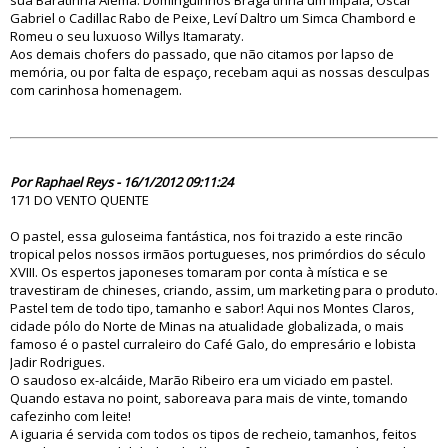
sua Baratinha Alemã. Dominguinhos Braga tinha um Impala, Oscar
Gabriel o Cadillac Rabo de Peixe, Leví Daltro um Simca Chambord e
Romeu o seu luxuoso Willys Itamaraty.
Aos demais chofers do passado, que não citamos por lapso de
memória, ou por falta de espaço, recebam aqui as nossas desculpas
com carinhosa homenagem.
70110
Por Raphael Reys - 16/1/2012 09:11:24
171 DO VENTO QUENTE
O pastel, essa guloseima fantástica, nos foi trazido a este rincão
tropical pelos nossos irmãos portugueses, nos primórdios do século
XVIII. Os espertos japoneses tomaram por conta à mística e se
travestiram de chineses, criando, assim, um marketing para o produto.
Pastel tem de todo tipo, tamanho e sabor! Aqui nos Montes Claros,
cidade pólo do Norte de Minas na atualidade globalizada, o mais
famoso é o pastel curraleiro do Café Galo, do empresário e lobista
Jadir Rodrigues.
O saudoso ex-alcáide, Marão Ribeiro era um viciado em pastel.
Quando estava no point, saboreava para mais de vinte, tomando
cafezinho com leite!
A iguaria é servida com todos os tipos de recheio, tamanhos, feitos