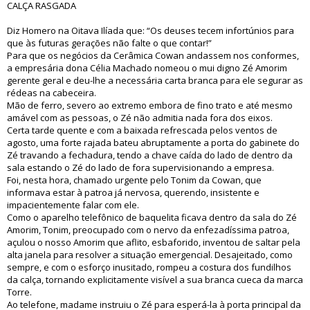
CALÇA RASGADA
Diz Homero na Oitava Ilíada que: “Os deuses tecem infortúnios para
que às futuras gerações não falte o que contar!”
Para que os negócios da Cerâmica Cowan andassem nos conformes,
a empresária dona Célia Machado nomeou o mui digno Zé Amorim
gerente geral e deu-lhe a necessária carta branca para ele segurar as
rédeas na cabeceira.
Mão de ferro, severo ao extremo embora de fino trato e até mesmo
amável com as pessoas, o Zé não admitia nada fora dos eixos.
Certa tarde quente e com a baixada refrescada pelos ventos de
agosto, uma forte rajada bateu abruptamente a porta do gabinete do
Zé travando a fechadura, tendo a chave caída do lado de dentro da
sala estando o Zé do lado de fora supervisionando a empresa.
Foi, nesta hora, chamado urgente pelo Tonim da Cowan, que
informava estar à patroa já nervosa, querendo, insistente e
impacientemente falar com ele.
Como o aparelho telefônico de baquelita ficava dentro da sala do Zé
Amorim, Tonim, preocupado com o nervo da enfezadíssima patroa,
açulou o nosso Amorim que aflito, esbaforido, inventou de saltar pela
alta janela para resolver a situação emergencial. Desajeitado, como
sempre, e com o esforço inusitado, rompeu a costura dos fundilhos
da calça, tornando explicitamente visível a sua branca cueca da marca
Torre.
Ao telefone, madame instruiu o Zé para esperá-la à porta principal da