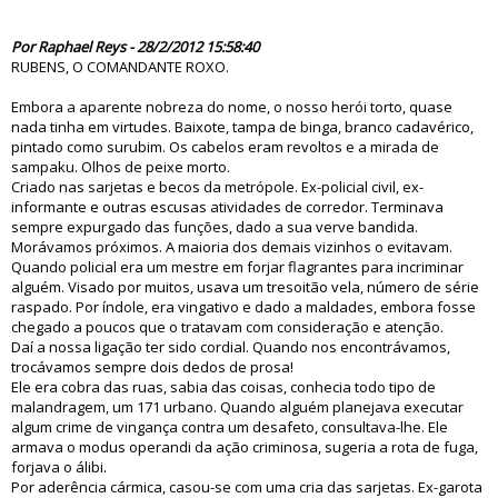
70533
Por Raphael Reys - 28/2/2012 15:58:40
RUBENS, O COMANDANTE ROXO.
Embora a aparente nobreza do nome, o nosso herói torto, quase
nada tinha em virtudes. Baixote, tampa de binga, branco cadavérico,
pintado como surubim. Os cabelos eram revoltos e a mirada de
sampaku. Olhos de peixe morto.
Criado nas sarjetas e becos da metrópole. Ex-policial civil, ex-
informante e outras escusas atividades de corredor. Terminava
sempre expurgado das funções, dado a sua verve bandida.
Morávamos próximos. A maioria dos demais vizinhos o evitavam.
Quando policial era um mestre em forjar flagrantes para incriminar
alguém. Visado por muitos, usava um tresoitão vela, número de série
raspado. Por índole, era vingativo e dado a maldades, embora fosse
chegado a poucos que o tratavam com consideração e atenção.
Daí a nossa ligação ter sido cordial. Quando nos encontrávamos,
trocávamos sempre dois dedos de prosa!
Ele era cobra das ruas, sabia das coisas, conhecia todo tipo de
malandragem, um 171 urbano. Quando alguém planejava executar
algum crime de vingança contra um desafeto, consultava-lhe. Ele
armava o modus operandi da ação criminosa, sugeria a rota de fuga,
forjava o álibi.
Por aderência cármica, casou-se com uma cria das sarjetas. Ex-garota