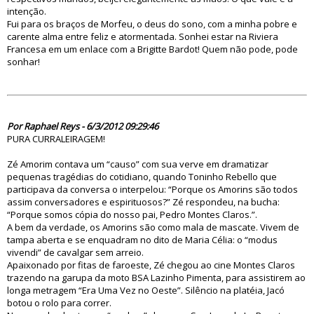
intenção.
Fui para os braços de Morfeu, o deus do sono, com a minha pobre e
carente alma entre feliz e atormentada. Sonhei estar na Riviera
Francesa em um enlace com a Brigitte Bardot! Quem não pode, pode
sonhar!
70578
Por Raphael Reys - 6/3/2012 09:29:46
PURA CURRALEIRAGEM!
Zé Amorim contava um “causo” com sua verve em dramatizar
pequenas tragédias do cotidiano, quando Toninho Rebello que
participava da conversa o interpelou: “Porque os Amorins são todos
assim conversadores e espirituosos?” Zé respondeu, na bucha:
“Porque somos cópia do nosso pai, Pedro Montes Claros.”.
A bem da verdade, os Amorins são como mala de mascate. Vivem de
tampa aberta e se enquadram no dito de Maria Célia: o “modus
vivendi” de cavalgar sem arreio.
Apaixonado por fitas de faroeste, Zé chegou ao cine Montes Claros
trazendo na garupa da moto BSA Lazinho Pimenta, para assistirem ao
longa metragem “Era Uma Vez no Oeste”. Silêncio na platéia, Jacó
botou o rolo para correr.