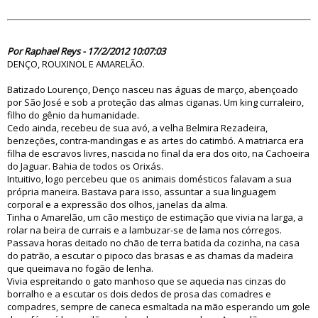
70466
Por Raphael Reys - 17/2/2012 10:07:03
DENÇO, ROUXINOL E AMARELÃO.
Batizado Lourenço, Denço nasceu nas águas de março, abençoado
por São José e sob a proteção das almas ciganas. Um king curraleiro,
filho do gênio da humanidade.
Cedo ainda, recebeu de sua avó, a velha Belmira Rezadeira,
benzeções, contra-mandingas e as artes do catimbó. A matriarca era
filha de escravos livres, nascida no final da era dos oito, na Cachoeira
do Jaguar. Bahia de todos os Orixás.
Intuitivo, logo percebeu que os animais domésticos falavam a sua
própria maneira. Bastava para isso, assuntar a sua linguagem
corporal e a expressão dos olhos, janelas da alma.
Tinha o Amarelão, um cão mestiço de estimação que vivia na larga, a
rolar na beira de currais e a lambuzar-se de lama nos córregos.
Passava horas deitado no chão de terra batida da cozinha, na casa
do patrão, a escutar o pipoco das brasas e as chamas da madeira
que queimava no fogão de lenha.
Vivia espreitando o gato manhoso que se aquecia nas cinzas do
borralho e a escutar os dois dedos de prosa das comadres e
compadres, sempre de caneca esmaltada na mão esperando um gole