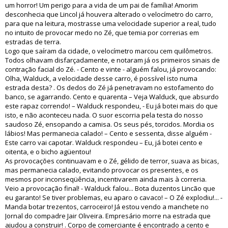
um horror! Um perigo para a vida de um pai de família! Amorim
desconhecia que Lincol já houvera alterado o velocímetro do carro,
para que na leitura, mostrasse uma velocidade superior a real, tudo
no intuito de provocar medo no Zé, que temia por correrias em
estradas de terra.
Logo que saíram da cidade, o velocímetro marcou cem quilômetros.
Todos olhavam disfarçadamente, e notaram já os primeiros sinais de
contração facial do Zé. - Cento e vinte - alguém falou, já provocando:
Olha, Walduck, a velocidade desse carro, é possível isto numa
estrada desta? . Os dedos do Zé já penetravam no estofamento do
banco, se agarrando. Cento e quarenta – Veja Walduck, que absurdo
este rapaz correndo! – Walduck respondeu, - Eu já botei mais do que
isto, e não aconteceu nada. O suor escorria pela testa do nosso
saudoso Zé, ensopando a camisa. Os seus pés, torcidos. Mordia os
lábios! Mas permanecia calado! – Cento e sessenta, disse alguém -
Este carro vai capotar. Walduck respondeu – Eu, já botei cento e
oitenta, e o bicho agüentou!
As provocações continuavam e o Zé, gélido de terror, suava as bicas,
mas permanecia calado, evitando provocar os presentes, e os
mesmos por inconseqüência, incentivarem ainda mais à correria.
Veio a provocação final! - Walduck falou... Bota duzentos Lincão que
eu garanto! Se tiver problemas, eu aparo o cavaco! – O Zé explodiu!... -
Manda botar trezentos, carroceiro! Já estou vendo a manchete no
Jornal do compadre Jair Oliveira. Empresário morre na estrada que
ajudou a construir! . Corpo de comerciante é encontrado a cento e