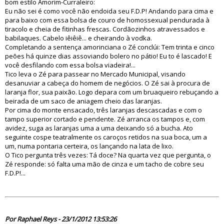
bom estilo Amorim-Curraleiro:
Eu não sei é como você não endoida seu F.D.P! Andando para cima e
para baixo com essa bolsa de couro de homossexual pendurada à
tiracolo e cheia de fitinhas frescas. Cordãozinhos atravessados e
babilaques. Cabelo iêiêiê... e cheirando à vodka.
Completando a sentença amorinciana o Zé conclúi: Tem trinta e cinco
peões há quinze dias assoviando bolero no pátio! Eu to é lascado! E
você desfilando com essa bolsa viadeira!...
Tico leva o Zé para passear no Mercado Municipal, visando
desanuviar a cabeça do homem de negócios. O Zé sai à procura de
laranja flor, sua paixão. Logo depara com um bruaqueiro rebuçando a
beirada de um saco de aniagem cheio das laranjas.
Por cima do monte ensacado, três laranjas descascadas e com o
tampo superior cortado e pendente. Zé arranca os tampos e, com
avidez, suga as laranjas uma a uma deixando só a bucha. Ato
seguinte cospe teatralmente os caroços retidos na sua boca, um a
um, numa pontaria certeira, os lançando na lata de lixo.
O Tico pergunta três vezes: Tá doce? Na quarta vez que pergunta, o
Zé responde: só falta uma mão de cinza e um tacho de cobre seu
F.D.P!...
70203
Por Raphael Reys - 23/1/2012 13:53:26