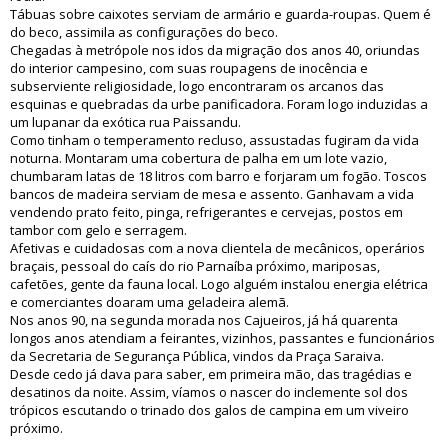
Tábuas sobre caixotes serviam de armário e guarda-roupas. Quem é
do beco, assimila as configurações do beco.
Chegadas à metrópole nos idos da migração dos anos 40, oriundas
do interior campesino, com suas roupagens de inocência e
subserviente religiosidade, logo encontraram os arcanos das
esquinas e quebradas da urbe panificadora. Foram logo induzidas a
um lupanar da exótica rua Paissandu.
Como tinham o temperamento recluso, assustadas fugiram da vida
noturna. Montaram uma cobertura de palha em um lote vazio,
chumbaram latas de 18 litros com barro e forjaram um fogão. Toscos
bancos de madeira serviam de mesa e assento. Ganhavam a vida
vendendo prato feito, pinga, refrigerantes e cervejas, postos em
tambor com gelo e serragem.
Afetivas e cuidadosas com a nova clientela de mecânicos, operários
braçais, pessoal do caís do rio Parnaíba próximo, mariposas,
cafetões, gente da fauna local. Logo alguém instalou energia elétrica
e comerciantes doaram uma geladeira alemã.
Nos anos 90, na segunda morada nos Cajueiros, já há quarenta
longos anos atendiam a feirantes, vizinhos, passantes e funcionários
da Secretaria de Segurança Pública, vindos da Praça Saraiva.
Desde cedo já dava para saber, em primeira mão, das tragédias e
desatinos da noite. Assim, víamos o nascer do inclemente sol dos
trópicos escutando o trinado dos galos de campina em um viveiro
próximo.