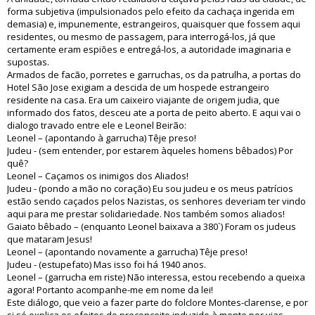
forma subjetiva (impulsionados pelo efeito da cachaça ingerida em
demasia) e, impunemente, estrangeiros, quaisquer que fossem aqui
residentes, ou mesmo de passagem, para interrogá-los, já que
certamente eram espiões e entregá-los, a autoridade imaginaria e
supostas.
Armados de facão, porretes e garruchas, os da patrulha, a portas do
Hotel São Jose exigiam a descida de um hospede estrangeiro
residente na casa. Era um caixeiro viajante de origem judia, que
informado dos fatos, desceu ate a porta de peito aberto. E aqui vai o
dialogo travado entre ele e Leonel Beirão:
Leonel – (apontando à garrucha) Têje preso!
Judeu - (sem entender, por estarem àqueles homens bêbados) Por
quê?
Leonel – Caçamos os inimigos dos Aliados!
Judeu - (pondo a mão no coração) Eu sou judeu e os meus patrícios
estão sendo caçados pelos Nazistas, os senhores deveriam ter vindo
aqui para me prestar solidariedade. Nos também somos aliados!
Gaiato bêbado – (enquanto Leonel baixava a 380`) Foram os judeus
que mataram Jesus!
Leonel – (apontando novamente a garrucha) Têje preso!
Judeu - (estupefato) Mas isso foi há 1940 anos.
Leonel – (garrucha em riste) Não interessa, estou recebendo a queixa
agora! Portanto acompanhe-me em nome da lei!
Este diálogo, que veio a fazer parte do folclore Montes-clarense, e por