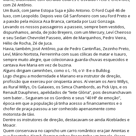
com Zé Antônio.
Um Buick, com Jaime Estopa Suja e Júlio Antonio. O Ford Cupê 46 de
luxo, com Leopoldo. Depois veio Gê Sanfoneiro com seu Ford Preto e
a paixão pela música Asa Branca, cantada por Luiz Gonzaga.
Levando os nossos passageiros a passeio, sempre bem vestidos,
dispunhamos, ainda, de João Brejeiro, com um Mercury, Leví Cheiroso
e seu Sedan Chevrolet Passeio, além de Marquinhos, Pedro Vieira,
Hélio de Rocha, Zé de Juca.
Havia, também, José Antônio, pai de Pedro Cantinflas, Zezinho Preto,
Leví, Mário Nortista, Ferreirinha com suas cólicas de matar e Isauro,
sempre muito alegre, que colecionava guarda-chuvas esquecidos e
cantava Ave Maria em vez de buzina.
Alguns dirigiam caminhões, como o L -16, o V- 8 e o Bulldog.
Logo chegou a modernidade e Mariano era instrutor de direção,
profissão que exerceu por cinqüenta anos. Aí vieram os Aero Willys,
as Rural Willys, Os Galaxies, os Simca Chambords, as Pick Ups, e os
Renault Dauphines, apelidados de “leite Glória”, pois desmanchavam
sem bater... Seguiram-se os Gordinis e seus “40 HP de emoção”,
época em que a população já tinha acesso a financiamentos e o
chofer de praça passou a ser conhecido apenasmente como
motorista de táxi.
Dentre os instrutores de direção, destacavam-se ainda Alcebíades e
Moacir.
Quem conservava no capricho um carro romântico era Jair Amintas e