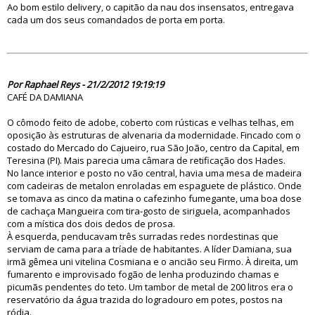
Ao bom estilo delivery, o capitão da nau dos insensatos, entregava
cada um dos seus comandados de porta em porta.
70483
Por Raphael Reys - 21/2/2012 19:19:19
CAFÉ DA DAMIANA
O cômodo feito de adobe, coberto com rústicas e velhas telhas, em
oposição às estruturas de alvenaria da modernidade. Fincado com o
costado do Mercado do Cajueiro, rua São João, centro da Capital, em
Teresina (PI). Mais parecia uma câmara de retificação dos Hades.
No lance interior e posto no vão central, havia uma mesa de madeira
com cadeiras de metalon enroladas em espaguete de plástico. Onde
se tomava as cinco da matina o cafezinho fumegante, uma boa dose
de cachaça Mangueira com tira-gosto de siriguela, acompanhados
com a mística dos dois dedos de prosa.
À esquerda, penducavam três surradas redes nordestinas que
serviam de cama para a tríade de habitantes. A líder Damiana, sua
irmã gêmea uni vitelina Cosmiana e o ancião seu Firmo. À direita, um
fumarento e improvisado fogão de lenha produzindo chamas e
picumãs pendentes do teto. Um tambor de metal de 200 litros era o
reservatório da água trazida do logradouro em potes, postos na
ródia.