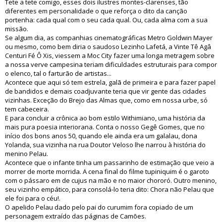
Tete a tete comigo, esses dois ilustres montes-clarenses, tão
diferentes em personalidade o que reforça o dito da canção
portenha: cada qual com o seu cada qual. Ou, cada alma com a sua
missão.
Se algum dia, as companhias cinematográficas Metro Goldwin Mayer
ou mesmo, como bem diria o saudoso Lezinho Lafetá, a Vinte Tê Agâ
Centuri Fé Ô Xis, viessem a Moc City fazer uma longa metragem sobre
a nossa verve campesina teriam dificuldades estruturais para compor
o elenco, tal o farturão de artistas...
Acontece que aqui só tem estrela, galã de primeira e para fazer papel
de bandidos e demais coadjuvante teria que vir gente das cidades
vizinhas. Exceção do Brejo das Almas que, como em nossa urbe, só
tem cabeceira.
E para concluir a crônica ao bom estilo Withimiano, uma história da
mais pura poesia interiorana. Conta o nosso Gegê Gomes, que no
início dos bons anos 50, quando ele ainda era um galalau, dona
Yolanda, sua vizinha na rua Doutor Veloso lhe narrou à história do
menino Pelau.
Acontece que o infante tinha um passarinho de estimação que veio a
morrer de morte morrida. A cena final do filme tupiniquim é o garoto
com o pássaro em de cujus na mão e no maior chororó. Outro menino,
seu vizinho empático, para consolá-lo teria dito: Chora não Pelau que
ele foi para o céu!.
O apelido Pelau dado pelo pai do curumim fora copiado de um
personagem extraído das páginas de Camões.