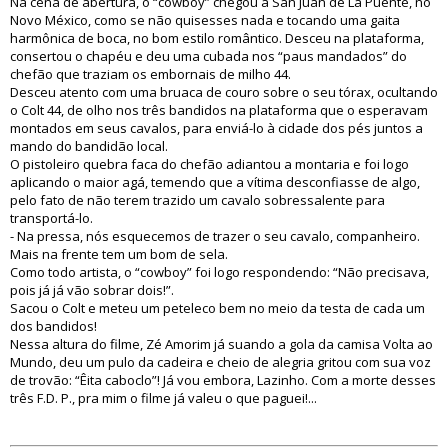
Na cena de abertura, o “cowboy” chegou a San Juan de La Puente, no
Novo México, como se não quisesses nada e tocando uma gaita
harmônica de boca, no bom estilo romântico. Desceu na plataforma,
consertou o chapéu e deu uma cubada nos “paus mandados” do
chefão que traziam os embornais de milho 44.
Desceu atento com uma bruaca de couro sobre o seu tórax, ocultando
o Colt 44, de olho nos três bandidos na plataforma que o esperavam
montados em seus cavalos, para enviá-lo à cidade dos pés juntos a
mando do bandidão local.
O pistoleiro quebra faca do chefão adiantou a montaria e foi logo
aplicando o maior agá, temendo que a vítima desconfiasse de algo,
pelo fato de não terem trazido um cavalo sobressalente para
transportá-lo.
- Na pressa, nós esquecemos de trazer o seu cavalo, companheiro.
Mais na frente tem um bom de sela.
Como todo artista, o “cowboy” foi logo respondendo: “Não precisava,
pois já já vão sobrar dois!”.
Sacou o Colt e meteu um peteleco bem no meio da testa de cada um
dos bandidos!
Nessa altura do filme, Zé Amorim já suando a gola da camisa Volta ao
Mundo, deu um pulo da cadeira e cheio de alegria gritou com sua voz
de trovão: “Êita caboclo”! Já vou embora, Lazinho. Com a morte desses
três F.D. P., pra mim o filme já valeu o que paguei!...