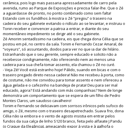
cerâmica, pois logo mais passaria apressadamente de carro pela
avenida, rumo ao Parque de Exposições e precisa falar-lhe. Que o Zé
a aguardasse de pronto, no ponto combinado como sem falta!
Estando com os fundilhos à mostra o Zé “pregou” o traseiro na
cadeira do seu gabinete evitando o ridículo ao se levantar, e instruiu o
Tonin receber e convencer a patroa a entrar, e diante do seu
momentâneo impedimento se dirigir até o seu gabinete.
Zé Amorim sentadíssimo na cadeira, eis que chega dona Célia que se
postou em pé, no centro da sala. Tonim e Fernando Cezar Amaral, de
“voyeurs”, só assuntando, doidos para ver no que ia dar de hilário.
Estranhando que o seu gerente, sempre educado e solicito não a
recebesse condignamente, não oferecendo nem ao menos uma
cadeira para sua chefa tomar assento, ela chamou o Zé no curé.
- Veja Zé! Você está estranho hoje! Pálido, suando em bicas e com o
traseiro pregado direto nessa cadeira! Não me recebeu à porta, como
de costume, não me convidou para tomar assento e nem ofereceu a
água gelada e o cafezinho na bandeja de prata! Deu para ser mal
educado, agora? Está andando com más companhias? Nem de longe
demonstra um comportamento que se espera de um filho de Pedro
Montes Claros, um saudoso cavalheiro!
Tonim e Fernando se deliciavam com sorrisos irônicos pelo sufoco do
amigo, o Zé, mesmo com o traseiro desapetrechado. Suava frio, dona
Célia não ia embora e o vento de agosto insistia em entrar pelos
fundos da sua calça de linho S120 branco, feita pelo alfaiate J.Pandu
(o Craque da Elegância), ameaçando expor à vista e à galhofa o