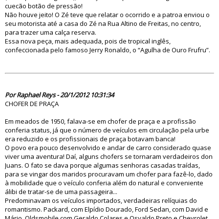
cuecão botão de pressão!
Não houve jeito! O Zé teve que relatar o ocorrido e a patroa enviou o
seu motorista até a casa do Zé na Rua Altino de Freitas, no centro,
para trazer uma calça reserva.
Essa nova peça, mais adequada, pois de tropical inglês,
confeccionada pelo famoso Jerry Ronaldo, o “Agulha de Ouro Frufru”.
70127
Por Raphael Reys - 20/1/2012 10:31:34
CHOFER DE PRAÇA
Em meados de 1950, falava-se em chofer de praça e a profissão
conferia status, já que o número de veículos em circulação pela urbe
era reduzido e os profissionais de praça botavam banca!
O povo era pouco desenvolvido e andar de carro considerado quase
viver uma aventura! Daí, alguns chofers se tornaram verdadeiros don
Juans. O fato se dava porque algumas senhoras casadas traídas,
para se vingar dos maridos procuravam um chofer para fazê-lo, dado
à mobilidade que o veículo conferia além do natural e conveniente
álibi de tratar-se de uma passageira...
Predominavam os veículos importados, verdadeiras relíquias do
romantismo. Packard, com Elpídio Dourado, Ford Sedan, com David e
Mário, Oldsmobile com Geraldo Colares e Osvaldo Preto e Chevrolet,