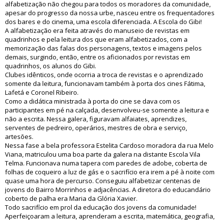
alfabetização não chegou para todos os moradores da comunidade,
apesar do progresso da nossa urbe, nasceu entre os frequentadores
dos bares e do cinema, uma escola diferenciada. A Escola do Gibi!
A alfabetização era feita através do manuseio de revistas em
quadrinhos e pela leitura dos que eram alfabetizados, com a
memorização das falas dos personagens, textos e imagens pelos
demais, surgindo, então, entre os aficionados por revistas em
quadrinhos, os alunos do Gibi.
Clubes idênticos, onde ocorria a troca de revistas e o aprendizado
somente da leitura, funcionavam também à porta dos cines Fátima,
Lafetá e Coronel Ribeiro.
Como a didática ministrada à porta do cine se dava com os
participantes em pé na calçada, desenvolveu-se somente a leitura e
não a escrita. Nessa galera, figuravam alfaiates, aprendizes,
serventes de pedreiro, operários, mestres de obra e serviço,
artesões.
Nessa fase a bela professora Estelita Cardoso moradora da rua Melo
Viana, matriculou uma boa parte da galera na distante Escola Vila
Telma. Funcionava numa tapera com paredes de adobe, coberta de
folhas de coqueiro a luz de gás e o sacrifício era irem a pé à noite com
quase uma hora de percurso. Conseguiu alfabetizar centenas de
jovens do Bairro Morrinhos e adjacências. A diretora do educandário
coberto de palha era Maria da Glória Xavier.
Todo sacrifício em prol da educação dos jovens da comunidade!
Aperfeiçoaram a leitura, aprenderam a escrita, matemática, geografia,