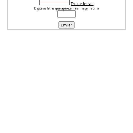
Trocar letras
Digite as letras que aparecem na imagem acima