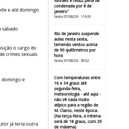
Moraes e reduz pena de
condenada por 8 de
oite e até domingo
janeiro"
Sexta 07/08/26 - 11h35
 a sábado
Rio de Janeiro suspende
aulas nesta sexta,
temendo ventos acima
posição o cargo do
de 90 quilômetros por
de crimes sexuais
hora
Sexta 07/08/26 - 8h32
Com temperaturas entre
, domingo e
16 e 34 graus até
segunda-feira,
meteorologia - até aqui -
não vê nada muito
atípico para a região de
M. Claros, neste época.
(Na terça-feira, a mínima
será de 18 graus, com 29
tor já teria outra
de máxima)