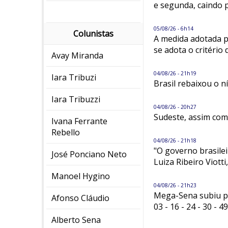
e segunda, caindo 
05/08/26 - 6h14
Colunistas
A medida adotada p
se adota o critério 
Avay Miranda
04/08/26 - 21h19
Iara Tribuzi
Brasil rebaixou o n
Iara Tribuzzi
04/08/26 - 20h27
Sudeste, assim com
Ivana Ferrante
Rebello
04/08/26 - 21h18
"O governo brasile
José Ponciano Neto
Luiza Ribeiro Viotti
Manoel Hygino
04/08/26 - 21h23
Mega-Sena subiu pa
Afonso Cláudio
03 - 16 - 24 - 30 - 4
Alberto Sena