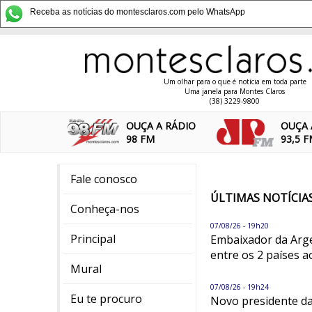
Receba as notícias do montesclaros.com pelo WhatsApp
Um olhar para o que é notícia em toda parte
Uma janela para Montes Claros
(38) 3229-9800
OUÇA A RÁDIO
OUÇA 
98 FM
93,5 
Fale conosco
ÚLTIMAS NOTÍCIA
Conheça-nos
07/08/26 - 19h20
Principal
Embaixador da Arge
entre os 2 países a
Mural
07/08/26 - 19h24
Eu te procuro
Novo presidente da 