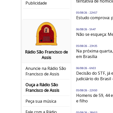
tentativa de homicí
Publicidade
05/08/26 - 22h57
Estudo comprova: p
06/08/26 - 5h47
Não se esqueça: Me
05/08/26 - 23h35
Na próxima quarta,
Rádio São Francisco de
em Brasília
Assis
Anuncie na Rádio São
06/08/26 - 6h03
Decisão do STF, já 
Francisco de Assis
judiciário do Brasil
Ouça a Rádio São
Francisco de Assis
05/08/26 - 22h50
Homens de 59, 44 e
e filho
Peça sua música
Fale com a Rádio
05/08/26 - 18h53