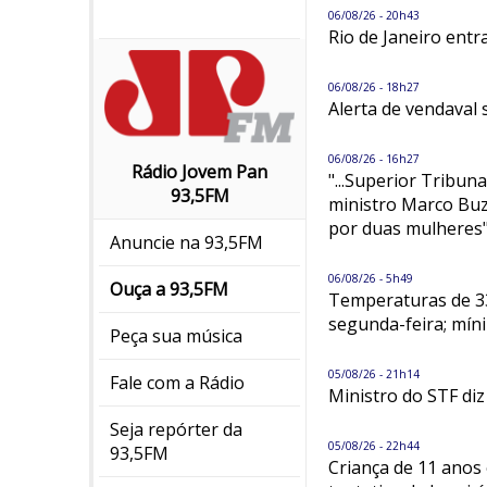
06/08/26 - 20h43
Rio de Janeiro entr
06/08/26 - 18h27
Alerta de vendaval 
06/08/26 - 16h27
Rádio Jovem Pan
"...Superior Tribuna
93,5FM
ministro Marco Buz
por duas mulheres
Anuncie na 93,5FM
06/08/26 - 5h49
Ouça a 93,5FM
Temperaturas de 33
segunda-feira; mín
Peça sua música
05/08/26 - 21h14
Fale com a Rádio
Ministro do STF diz
Seja repórter da
05/08/26 - 22h44
93,5FM
Criança de 11 anos 