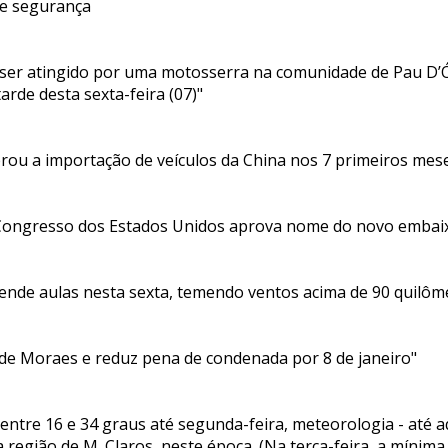
de segurança
ós ser atingido por uma motosserra na comunidade de Pau D’Ó
arde desta sexta-feira (07)"
brou a importação de veículos da China nos 7 primeiros mes
 Congresso dos Estados Unidos aprova nome do novo embaix
pende aulas nesta sexta, temendo ventos acima de 90 quilôm
de Moraes e reduz pena de condenada por 8 de janeiro"
ntre 16 e 34 graus até segunda-feira, meteorologia - até a
a região de M. Claros, neste época. (Na terça-feira, a mínima