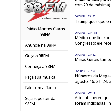
com 29 de máxima)
06/08/26 - 23h57
Trump quer que o 
Rádio Montes Claros
06/08/26 - 23hh55
98FM
Médico que liderou
Congresso; ele rec
Anuncie na 98FM
06/08/26 - 23h52
Ouça a 98FM
Minas Gerais també
Conheça a 98FM
06/08/26 - 21h06
Números da Mega-Se
Peça sua música
agosto: 16, 21, 24,
Fale com a Rádio
06/08/26 - 20h45
Acidente aéreo que
Seja repórter da
foram indiciadas, i
98FM