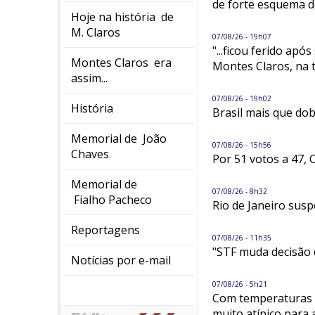
de forte esquema 
Hoje na história de
M. Claros
07/08/26 - 19h07
"...ficou ferido ap
Montes Claros era
Montes Claros, na t
assim...
07/08/26 - 19h02
História
Brasil mais que do
Memorial de João
07/08/26 - 15h56
Chaves
Por 51 votos a 47,
Memorial de
07/08/26 - 8h32
Fialho Pacheco
Rio de Janeiro sus
Reportagens
07/08/26 - 11h35
"STF muda decisão 
Notícias por e-mail
07/08/26 - 5h21
Com temperaturas e
muito atípico para 