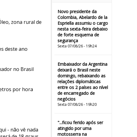
Novo presidente da
Colombia, Abelardo de la
leo, zona rural de
Espriella assumiu o cargo
nesta sexta-feira debaixo
de forte esquema de
segurança
Sexta 07/08/26 - 19h24
es deste ano
Embaixador da Argentina
ador no Brasil
deixará o Brasil neste
domingo, rebaixando as
relações diplomáticas
entre os 2 países ao nível
etros por hora
de encarregado de
negócios
Sexta 07/08/26 - 19h20
"...ficou ferido após ser
atingido por uma
qui - não vê nada
motosserra na
 será de 18 graus,