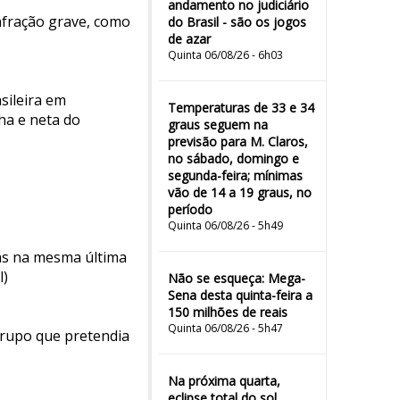
andamento no judiciário
nfração grave, como
do Brasil - são os jogos
de azar
Quinta 06/08/26 - 6h03
sileira em
Temperaturas de 33 e 34
nha e neta do
graus seguem na
previsão para M. Claros,
no sábado, domingo e
segunda-feira; mínimas
vão de 14 a 19 graus, no
período
Quinta 06/08/26 - 5h49
as na mesma última
l)
Não se esqueça: Mega-
Sena desta quinta-feira a
150 milhões de reais
Quinta 06/08/26 - 5h47
 grupo que pretendia
Na próxima quarta,
eclipse total do sol