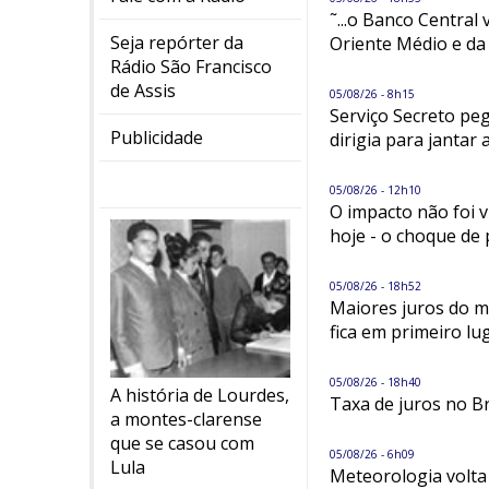
˜...o Banco Central
Seja repórter da
Oriente Médio e da 
Rádio São Francisco
de Assis
05/08/26 - 8h15
Serviço Secreto pe
Publicidade
dirigia para jantar 
05/08/26 - 12h10
O impacto não foi 
hoje - o choque de
05/08/26 - 18h52
Maiores juros do m
fica em primeiro lug
05/08/26 - 18h40
A história de Lourdes,
Taxa de juros no B
a montes-clarense
que se casou com
05/08/26 - 6h09
Lula
Meteorologia volta