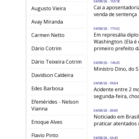
04/08/26 - 15h18
Cai a aposentadori
Augusto Vieira
venda de sentença
Avay Miranda
04/08/26 - 17h32
Em represália dipl
Carmen Netto
Washington. (Ela é 
Dário Cotrim
primeiro prefeito d
Dário Teixeira Cotrim
04/08/26 - 14h20
Ministro Dino, do S
Davidson Caldeira
04/08/26 - 9h04
Edes Barbosa
Acidente entre 2 m
segunda-feira, choq
Efemérides - Nelson
Vianna
04/08/26 - 8h00
Noticiado em Brasíl
Enoque Alves
praticar atentados 
Flavio Pinto
04/08/26 - 6h43