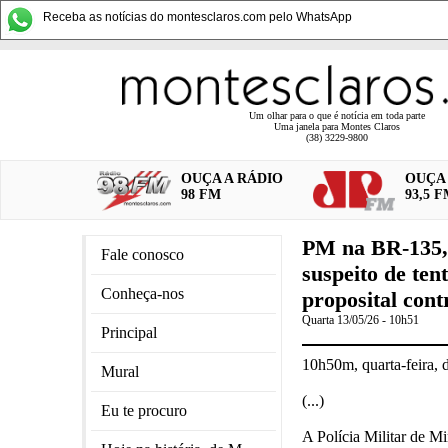
Receba as notícias do montesclaros.com pelo WhatsApp
Um olhar para o que é notícia em toda parte
Uma janela para Montes Claros
(38) 3229-9800
OUÇA A RÁDIO
OUÇA 
98 FM
93,5 
PM na BR-135, 
Fale conosco
suspeito de ten
Conheça-nos
proposital con
Quarta 13/05/26 - 10h51
Principal
10h50m, quarta-feira, d
Mural
(...)
Eu te procuro
A Polícia Militar de M