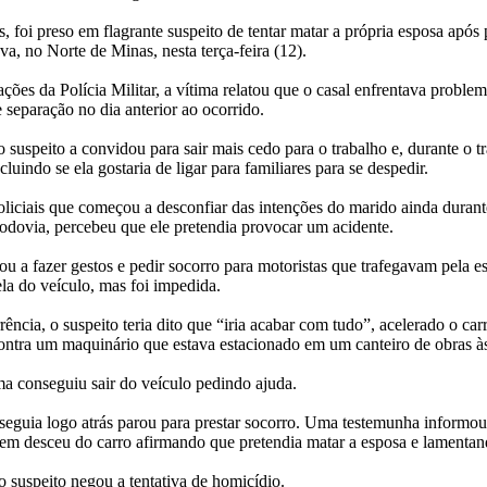
foi preso em flagrante suspeito de tentar matar a própria esposa após
, no Norte de Minas, nesta terça-feira (12).
ões da Polícia Militar, a vítima relatou que o casal enfrentava proble
 separação no dia anterior ao ocorrido.
 suspeito a convidou para sair mais cedo para o trabalho e, durante o traj
luindo se ela gostaria de ligar para familiares para se despedir.
liciais que começou a desconfiar das intenções do marido ainda duran
 rodovia, percebeu que ele pretendia provocar um acidente.
ou a fazer gestos e pedir socorro para motoristas que trafegavam pela e
nela do veículo, mas foi impedida.
ncia, o suspeito teria dito que “iria acabar com tudo”, acelerado o car
ontra um maquinário que estava estacionado em um canteiro de obras à
ma conseguiu sair do veículo pedindo ajuda.
guia logo atrás parou para prestar socorro. Uma testemunha informou 
em desceu do carro afirmando que pretendia matar a esposa e lamentan
 suspeito negou a tentativa de homicídio.