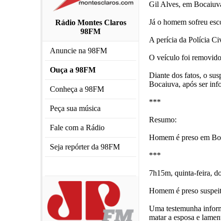
Gil Alves, em Bocaiuva
Já o homem sofreu esco
Rádio Montes Claros
98FM
A perícia da Polícia Ci
Anuncie na 98FM
O veículo foi removido
Ouça a 98FM
Diante dos fatos, o sus
Bocaiuva, após ser info
Conheça a 98FM
***
Peça sua música
Resumo:
Fale com a Rádio
Homem é preso em Boca
Seja repórter da 98FM
***
7h15m, quinta-feira, 
Homem é preso suspeit
Uma testemunha informo
matar a esposa e lamen