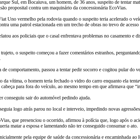
rque Sul, em Bocaiuva, um homem, de 36 anos, suspeito de tentar mata
são proposital contra um maquinário da concessionária EcoVias.
iat Uno vermelho pela rodovia quando o suspeito teria acelerado o veí
ontra uma patrol estacionada em um trecho de obras no trevo de acess
elatou aos policiais que o casal enfrentava problemas no casamento e di
trajeto, o suspeito começou a fazer comentários estranhos, perguntando 
.
de comportamento, passou a tentar pedir socorro e cogitou pular do ve
 da vítima, o homem teria fechado o vidro do carro enquanto ela tentava
 cabeça para fora do veículo, ao mesmo tempo em que afirmava que “ir
er conseguiu sair do automóvel pedindo ajuda.
guia logo atrás parou no local e interveio, impedindo novas agressões
ias, que presenciou o ocorrido, afirmou à polícia que, logo após o a
ueria matar a esposa e lamentando não ter conseguido consumar o ato.
 inicialmente pela equipe de saúde da concessionária e encaminhada ao 