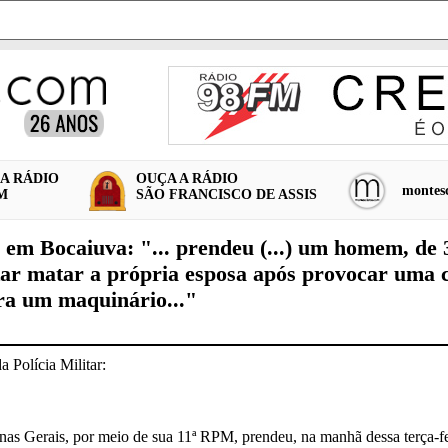
A RÁDIO
OUÇA A RÁDIO
montesc
FM
SÃO FRANCISCO DE ASSIS
em Bocaiuva: "... prendeu (...) um homem, de 
tar matar a própria esposa após provocar uma c
tra um maquinário..."
a Polícia Militar:
inas Gerais, por meio de sua 11ª RPM, prendeu, na manhã dessa terça-f