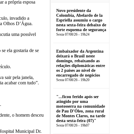
r a própria esposa
Novo presidente da
Colombia, Abelardo de la
culo, invadido a
Espriella assumiu o cargo
o a Olhos D’Água.
nesta sexta-feira debaixo de
forte esquema de segurança
scutia uma possível
Sexta 07/08/26 - 19h24
se ela gostaria de se
Embaixador da Argentina
deixará o Brasil neste
domingo, rebaixando as
relações diplomáticas entre
ículo.
os 2 países ao nível de
encarregado de negócios
 sair pela janela,
Sexta 07/08/26 - 19h20
ia acabar com tudo”.
"...ficou ferido após ser
atingido por uma
.
motosserra na comunidade
de Pau D’Óleo, zona rural
cidente, o homem desceu
de Montes Claros, na tarde
desta sexta-feira (07)"
Sexta 07/08/26 - 19h07
Hospital Municipal Dr.