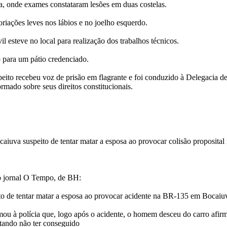
, onde exames constataram lesões em duas costelas.
riações leves nos lábios e no joelho esquerdo.
vil esteve no local para realização dos trabalhos técnicos.
 para um pátio credenciado.
peito recebeu voz de prisão em flagrante e foi conduzido à Delegacia de
rmado sobre seus direitos constitucionais.
iuva suspeito de tentar matar a esposa ao provocar colisão proposit
do jornal O Tempo, de BH:
o de tentar matar a esposa ao provocar acidente na BR-135 em Bocaiu
u à polícia que, logo após o acidente, o homem desceu do carro afir
tando não ter conseguido