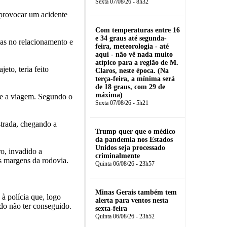
Sexta 07/08/26 - 8h32
 provocar um acidente
Com temperaturas entre 16
e 34 graus até segunda-
mas no relacionamento e
feira, meteorologia - até
aqui - não vê nada muito
atípico para a região de M.
eto, teria feito
Claros, neste época. (Na
terça-feira, a mínima será
de 18 graus, com 29 de
máxima)
te a viagem. Segundo o
Sexta 07/08/26 - 5h21
strada, chegando a
Trump quer que o médico
da pandemia nos Estados
Unidos seja processado
ro, invadido a
criminalmente
s margens da rodovia.
Quinta 06/08/26 - 23h57
Minas Gerais também tem
à polícia que, logo
alerta para ventos nesta
do não ter conseguido.
sexta-feira
Quinta 06/08/26 - 23h52