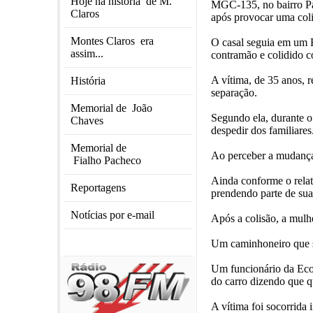
Hoje na história de M.
MGC-135, no bairro Pa
Claros
após provocar uma coli
Montes Claros era
O casal seguia em um F
assim...
contramão e colidido c
A vítima, de 35 anos, r
História
separação.
Memorial de João
Segundo ela, durante o 
Chaves
despedir dos familiares
Memorial de
Ao perceber a mudança 
Fialho Pacheco
Ainda conforme o relato
Reportagens
prendendo parte de sua
Notícias por e-mail
Após a colisão, a mulh
Um caminhoneiro que se
Um funcionário da EcoV
do carro dizendo que q
A vítima foi socorrida