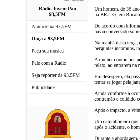
Rádio Jovem Pan
Um homem, de 36 anos, 
93,5FM
na BR-135, em Bocaiuva
De acordo com informaç
Anuncie na 93,5FM
havia conversado sobre
Ouça a 93,5FM
Na manhã desta terça, o
perguntas incomuns, inc
Peça sua música
A mulher contou aos po
Fale com a Rádio
relato, ao entrarem na
Seja repórter da 93,5FM
Em desespero, ela pass
tentar se jogar pela ja
Publicidade
Ainda conforme a ocorrê
contramão e colidido c
Após o impacto, a víti
Um caminhoneiro que se
após o acidente, o hom
Durante a abordagem, o