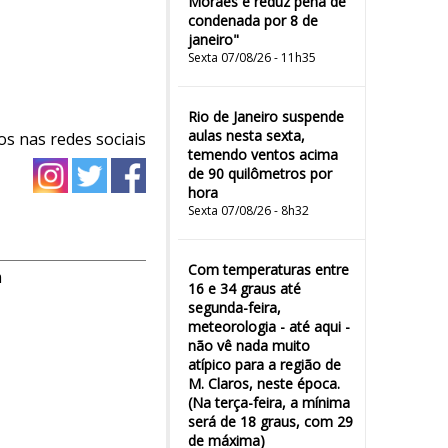
Moraes e reduz pena de
condenada por 8 de
janeiro"
Sexta 07/08/26 - 11h35
Rio de Janeiro suspende
aulas nesta sexta,
os nas redes sociais
temendo ventos acima
de 90 quilômetros por
hora
Sexta 07/08/26 - 8h32
Com temperaturas entre
m
16 e 34 graus até
segunda-feira,
meteorologia - até aqui -
não vê nada muito
atípico para a região de
M. Claros, neste época.
(Na terça-feira, a mínima
será de 18 graus, com 29
de máxima)