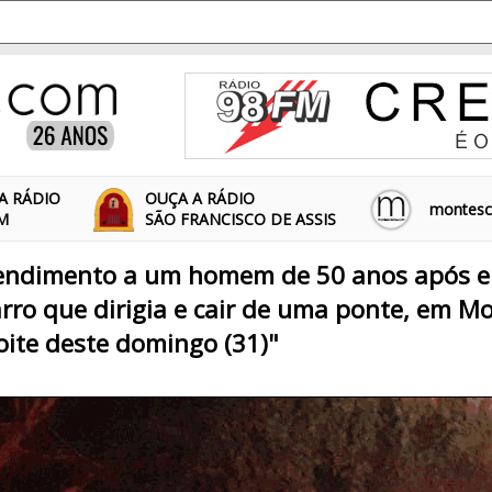
A RÁDIO
OUÇA A RÁDIO
montescl
FM
SÃO FRANCISCO DE ASSIS
tendimento a um homem de 50 anos após el
arro que dirigia e cair de uma ponte, em Mo
noite deste domingo (31)"